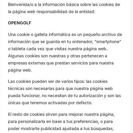
Bienvenida/o a la información básica sobre las cookies de
Tour...
la página web responsabilidad de la entidad:
Categorias
Inicio
Jon Rahm
OPENGOLF
Actualidad
Ryder Cup
Una cookie o galleta informática es un pequeño archivo de
Amateurs
Reglas
información que se guarda en tu ordenador, “smartphone”
Circuitos
Vídeos
o tableta cada vez que visitas nuestra página web.
Especiales
De Interés
Algunas cookies son nuestras y otras pertenecen a
empresas externas que prestan servicios para nuestra
Compañía
página web.
Aviso Legal
Política de Privacidad
Las cookies pueden ser de varios tipos: las cookies
técnicas son necesarias para que nuestra página web
Política de Cookies
pueda funcionar, no necesitan de tu autorización y son las
Publicidad
únicas que tenemos activadas por defecto.
Newsletters
El resto de cookies sirven para mejorar nuestra página,
para personalizarla en base a tus preferencias, o para
Copyright © 2025 OpenGolf | Diseño por
TecnoQuatre
poder mostrarte publicidad ajustada a tus búsquedas,