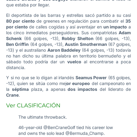
que estaba por llegar.
El deportista de las barras y estrellas sacó partido a su casi
80 por ciento
de greenes en regulación para combatir el
35
por ciento
de calles cogidas y así aventajar en
un impacto
a
los cinco inmediatos perseguidores. Sus compatriotas
Adam
Schenk
(66 golpes, -13),
Robby Shelton
(66 golpes, -13),
Ben Griffin
(64 golpes, -13),
Austin Smotherman
(67 golpes,
-13) y el australiano
Aaron Baddeley
(64 golpes, -13) todavía
no han dicho su última palabra en territorio bermudeño y el
sábado todo podría dar un
vuelco
al encontrarse a poca
distancia.
Y si no que se lo digan al irlandés
Seamus Power
(65 golpes,
-12), quien se sitúa como mej
or europeo
del campeonato en
la
séptima
plaza, a apenas
dos impactos
del liderato de
Crane
.
Ver CLASIFICACIÓN
The ultimate throwback.
46-year-old
@BenCraneGolf
tied his career low
and owns the solo lead
@Bermuda_Champ
.