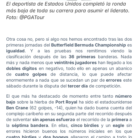
El deportista de Estados Unidos completó la ronda
más baja de toda su carrera para asumir el liderato.
Foto: @PGATour
Otra cosa no, pero si algo nos hemos encontrado tras las dos
primeras jornadas del
Butterfield Bermuda Championship
es
igualdad
. Y a las pruebas nos remitimos viendo la
clasificación después de las
36 primeras
banderas. Nada
más y nada menos que
veintitrés jugadores
han llegado a los
dobles dígitos
en negativo, todo ello en apenas un abanico
de
cuatro golpes
de distancia, lo que puede afectar
enormemente a nada que se sucedan un par de
errores
este
sábado durante la disputa del
tercer día
de competición.
El que más ha destacado de momento entre tanto
número
bajo
sobre la hierba de
Port Royal
ha sido el estadounidense
Ben Crane
(62 golpes, -14), quien ha dado buena cuenta del
complejo caribeño en su segunda parte del recorrido después
de solventar
sin apenas esfuerzo
el recorrido de la
primera
a
la
séptima bandera
. En ellas,
cinco birdies
y un
eagle
sin
errores hicieron buenos los números iniciales en los que
cuatro birdies
y
dos bogeys
allanaron el camino a todo lo