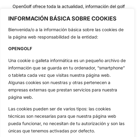
OpenGolf ofrece toda la actualidad, información del golf
profesional y amateur, resultados en directo, vídeos, noticias,
Jon Rahm, LIV Golf, PGA Tour, Ryder Cup, DP World Tour, LPGA
INFORMACIÓN BÁSICA SOBRE COOKIES
Tour...
Bienvenida/o a la información básica sobre las cookies de
Categorias
la página web responsabilidad de la entidad:
Inicio
Jon Rahm
OPENGOLF
Actualidad
Ryder Cup
Amateurs
Reglas
Una cookie o galleta informática es un pequeño archivo de
Circuitos
Vídeos
información que se guarda en tu ordenador, “smartphone”
Especiales
De Interés
o tableta cada vez que visitas nuestra página web.
Algunas cookies son nuestras y otras pertenecen a
Compañía
empresas externas que prestan servicios para nuestra
Aviso Legal
página web.
Política de Privacidad
Las cookies pueden ser de varios tipos: las cookies
Política de Cookies
técnicas son necesarias para que nuestra página web
Publicidad
pueda funcionar, no necesitan de tu autorización y son las
Newsletters
únicas que tenemos activadas por defecto.