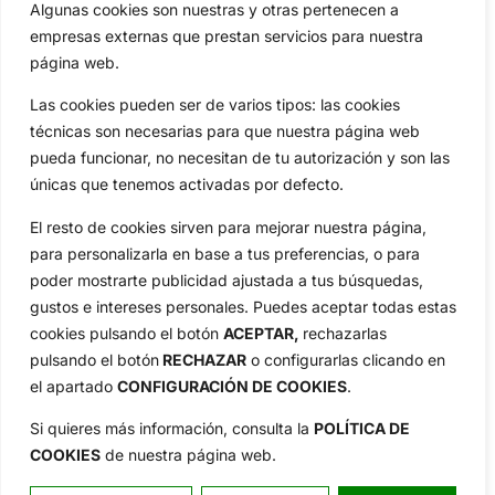
Especiales
De Interés
Algunas cookies son nuestras y otras pertenecen a
empresas externas que prestan servicios para nuestra
Compañía
página web.
Aviso Legal
Política de Privacidad
Las cookies pueden ser de varios tipos: las cookies
Política de Cookies
técnicas son necesarias para que nuestra página web
pueda funcionar, no necesitan de tu autorización y son las
Publicidad
únicas que tenemos activadas por defecto.
Newsletters
El resto de cookies sirven para mejorar nuestra página,
para personalizarla en base a tus preferencias, o para
Copyright © 2025 OpenGolf | Diseño por
TecnoQuatre
poder mostrarte publicidad ajustada a tus búsquedas,
gustos e intereses personales. Puedes aceptar todas estas
cookies pulsando el botón
ACEPTAR,
rechazarlas
pulsando el botón
RECHAZAR
o configurarlas clicando en
el apartado
CONFIGURACIÓN DE COOKIES
.
Si quieres más información, consulta la
POLÍTICA DE
COOKIES
de nuestra página web.