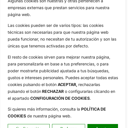
Algunas cookies son nuestras y otras pertenecen a
empresas externas que prestan servicios para nuestra
Compañía
página web.
Aviso Legal
Política de Privacidad
Las cookies pueden ser de varios tipos: las cookies
Política de Cookies
técnicas son necesarias para que nuestra página web
pueda funcionar, no necesitan de tu autorización y son las
Publicidad
únicas que tenemos activadas por defecto.
Newsletters
El resto de cookies sirven para mejorar nuestra página,
para personalizarla en base a tus preferencias, o para
Copyright © 2025 OpenGolf | Diseño por
TecnoQuatre
poder mostrarte publicidad ajustada a tus búsquedas,
gustos e intereses personales. Puedes aceptar todas estas
cookies pulsando el botón
ACEPTAR,
rechazarlas
pulsando el botón
RECHAZAR
o configurarlas clicando en
el apartado
CONFIGURACIÓN DE COOKIES
.
Si quieres más información, consulta la
POLÍTICA DE
COOKIES
de nuestra página web.