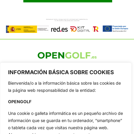
OpenGolf ofrece toda la actualidad, información del golf
profesional y amateur, resultados en directo, vídeos, noticias,
INFORMACIÓN BÁSICA SOBRE COOKIES
Jon Rahm, LIV Golf, PGA Tour, Ryder Cup, DP World Tour, LPGA
Tour...
Bienvenida/o a la información básica sobre las cookies de
la página web responsabilidad de la entidad:
Categorias
Inicio
Jon Rahm
OPENGOLF
Actualidad
Ryder Cup
Una cookie o galleta informática es un pequeño archivo de
Amateurs
Reglas
información que se guarda en tu ordenador, “smartphone”
Circuitos
Vídeos
o tableta cada vez que visitas nuestra página web.
Especiales
De Interés