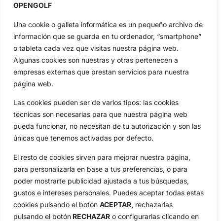
Inicio
Jon Rahm
OPENGOLF
Actualidad
Ryder Cup
Una cookie o galleta informática es un pequeño archivo de
Amateurs
Reglas
información que se guarda en tu ordenador, “smartphone”
Circuitos
Vídeos
o tableta cada vez que visitas nuestra página web.
Algunas cookies son nuestras y otras pertenecen a
Especiales
De Interés
empresas externas que prestan servicios para nuestra
Compañía
página web.
Aviso Legal
Las cookies pueden ser de varios tipos: las cookies
Política de Privacidad
técnicas son necesarias para que nuestra página web
Política de Cookies
pueda funcionar, no necesitan de tu autorización y son las
Publicidad
únicas que tenemos activadas por defecto.
Newsletters
El resto de cookies sirven para mejorar nuestra página,
para personalizarla en base a tus preferencias, o para
Copyright © 2025 OpenGolf | Diseño por
TecnoQuatre
poder mostrarte publicidad ajustada a tus búsquedas,
gustos e intereses personales. Puedes aceptar todas estas
cookies pulsando el botón
ACEPTAR,
rechazarlas
pulsando el botón
RECHAZAR
o configurarlas clicando en