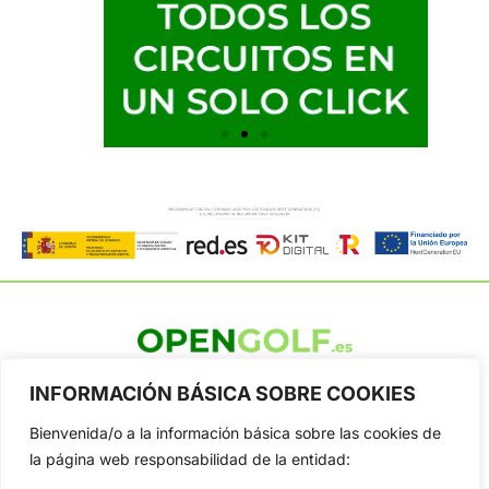
OpenGolf ofrece toda la actualidad, información del golf
INFORMACIÓN BÁSICA SOBRE COOKIES
profesional y amateur, resultados en directo, vídeos, noticias,
Jon Rahm, LIV Golf, PGA Tour, Ryder Cup, DP World Tour, LPGA
Bienvenida/o a la información básica sobre las cookies de
Tour...
la página web responsabilidad de la entidad:
Categorias