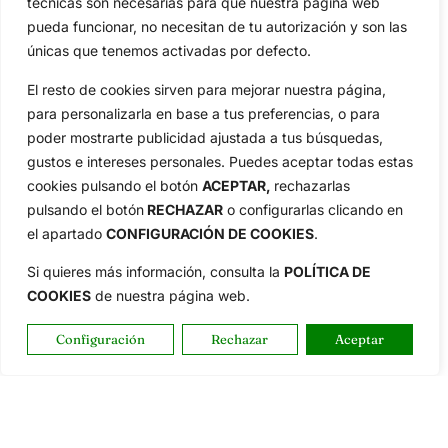
técnicas son necesarias para que nuestra página web
pueda funcionar, no necesitan de tu autorización y son las
únicas que tenemos activadas por defecto.
OpenGolf ofrece toda la actualidad, información del golf
El resto de cookies sirven para mejorar nuestra página,
profesional y amateur, resultados en directo, vídeos, noticias,
para personalizarla en base a tus preferencias, o para
Jon Rahm, LIV Golf, PGA Tour, Ryder Cup, DP World Tour, LPGA
poder mostrarte publicidad ajustada a tus búsquedas,
Tour...
gustos e intereses personales. Puedes aceptar todas estas
Categorias
cookies pulsando el botón
ACEPTAR,
rechazarlas
Inicio
Jon Rahm
pulsando el botón
RECHAZAR
o configurarlas clicando en
Actualidad
Ryder Cup
el apartado
CONFIGURACIÓN DE COOKIES
.
Amateurs
Reglas
Si quieres más información, consulta la
POLÍTICA DE
Circuitos
Vídeos
COOKIES
de nuestra página web.
Especiales
De Interés
Configuración
Rechazar
Aceptar
Compañía
Aviso Legal
Política de Privacidad
Política de Cookies