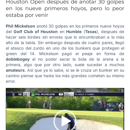
Houston Open después de anotar 30 golpes
en los nueve primeros hoyos, pero lo peor
estaba por venir
Phil Mickelson
anotó 30 golpes en los primeros nueve hoyos
del
Golf Club of Houston
en
Humble
(
Texas
), después de
hacer seis birdies sin errores que lo encumbraban a lo más
alto de la tabla. Sin embargo después de cuatro pares, llegó
el atasco del zurdo en uno de los bunkers que protegen el
green del 14. Mickelson pagó el peaje en forma de
doblebogey
al no poder sacar la bola de la arena a la
primera, algo que por otro lado, suele suceder a muchos
amateurs
. Así que ya lo sabe, si se le cruza un bunker en su
camino piense que hasta los más grandes cometen su mismo
error.
Reproductor
de
vídeo