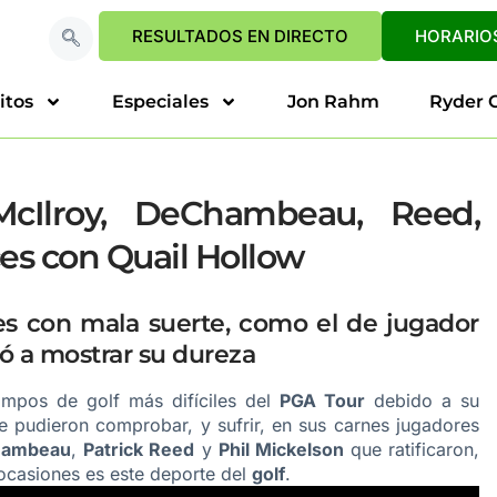
RESULTADOS EN DIRECTO
HORARIOS
itos
Especiales
Jon Rahm
Ryder 
cIlroy, DeChambeau, Reed,
es con Quail Hollow
pes con mala suerte, como el de jugador
ió a mostrar su dureza
pos de golf más difíciles del
PGA Tour
debido a su
 pudieron comprobar, y sufrir, en sus carnes jugadores
hambeau
,
Patrick Reed
y
Phil Mickelson
que ratificaron,
ocasiones es este deporte del
golf
.