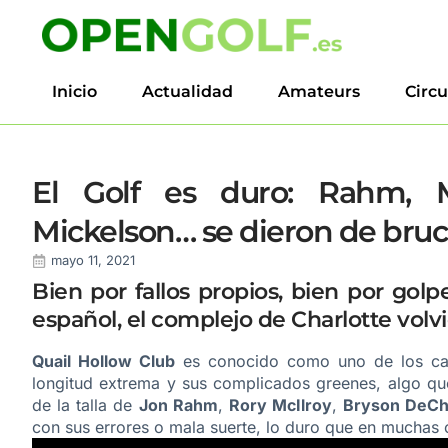
Inicio
Actualidad
Amateurs
Circu
El Golf es duro: Rahm, M
Mickelson… se dieron de bruc
mayo 11, 2021
Bien por fallos propios, bien por gol
español, el complejo de Charlotte volv
Quail Hollow Club
es conocido como uno de los cam
longitud extrema y sus complicados greenes, algo que
de la talla de
Jon Rahm
,
Rory McIlroy
,
Bryson DeC
con sus errores o mala suerte, lo duro que en muchas 