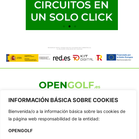
OpenGolf ofrece toda la actualidad, información del golf
INFORMACIÓN BÁSICA SOBRE COOKIES
profesional y amateur, resultados en directo, vídeos, noticias,
Jon Rahm, LIV Golf, PGA Tour, Ryder Cup, DP World Tour, LPGA
Bienvenida/o a la información básica sobre las cookies de
Tour...
la página web responsabilidad de la entidad:
Categorias
Inicio
Jon Rahm
OPENGOLF