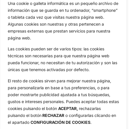
Actualidad
Ryder Cup
Una cookie o galleta informática es un pequeño archivo de
Amateurs
Reglas
información que se guarda en tu ordenador, “smartphone”
Circuitos
Vídeos
o tableta cada vez que visitas nuestra página web.
Algunas cookies son nuestras y otras pertenecen a
Especiales
De Interés
empresas externas que prestan servicios para nuestra
Compañía
página web.
Aviso Legal
Las cookies pueden ser de varios tipos: las cookies
Política de Privacidad
técnicas son necesarias para que nuestra página web
Política de Cookies
pueda funcionar, no necesitan de tu autorización y son las
Publicidad
únicas que tenemos activadas por defecto.
Newsletters
El resto de cookies sirven para mejorar nuestra página,
para personalizarla en base a tus preferencias, o para
Copyright © 2025 OpenGolf | Diseño por
TecnoQuatre
poder mostrarte publicidad ajustada a tus búsquedas,
gustos e intereses personales. Puedes aceptar todas estas
cookies pulsando el botón
ACEPTAR,
rechazarlas
pulsando el botón
RECHAZAR
o configurarlas clicando en
el apartado
CONFIGURACIÓN DE COOKIES
.