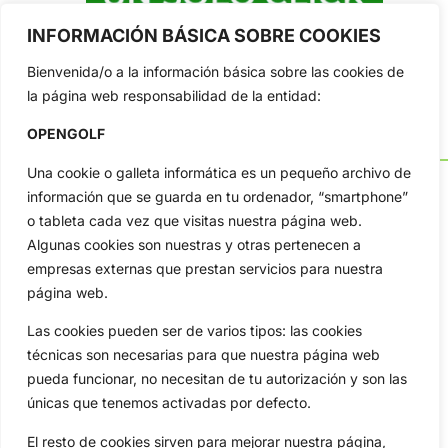
INFORMACIÓN BÁSICA SOBRE COOKIES
Bienvenida/o a la información básica sobre las cookies de
la página web responsabilidad de la entidad:
OPENGOLF
Una cookie o galleta informática es un pequeño archivo de
información que se guarda en tu ordenador, “smartphone”
o tableta cada vez que visitas nuestra página web.
Algunas cookies son nuestras y otras pertenecen a
OpenGolf ofrece toda la actualidad, información del golf
profesional y amateur, resultados en directo, vídeos, noticias,
empresas externas que prestan servicios para nuestra
Jon Rahm, LIV Golf, PGA Tour, Ryder Cup, DP World Tour, LPGA
página web.
Tour...
Las cookies pueden ser de varios tipos: las cookies
Categorias
técnicas son necesarias para que nuestra página web
Inicio
Jon Rahm
pueda funcionar, no necesitan de tu autorización y son las
Actualidad
Ryder Cup
únicas que tenemos activadas por defecto.
Amateurs
Reglas
El resto de cookies sirven para mejorar nuestra página,
Circuitos
Vídeos