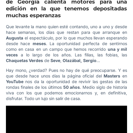
de Georgia calienta motores para una
edición en la que tenemos depositadas
muchas esperanzas
Que levante la mano quien esté contando, uno a uno y desde
hace semanas, los días que restan para que arranque en
Augusta
el espectáculo, por lo que muchos llevan esperando
desde hace
meses
. La oportunidad perfecta de sentirnos
como en casa en un campo que hemos recorrido
una y mil
veces
a lo largo de los años. Las filias, las fobias, las
Chaquetas Verdes
de
Seve
,
Olazábal,
Sergio
…
Hay mono, ¿verdad? Pues no hay de qué preocuparse. Y es
que desde hace unos días la página oficial del
Masters
en
YouTube
nos da la oportunidad de revivir las gestas de las
rondas finales de los últimos
50 años
. Medio siglo de historia
viva con los que podemos emocionarnos y, en definitiva,
disfrutar. Todo un lujo sin salir de casa.