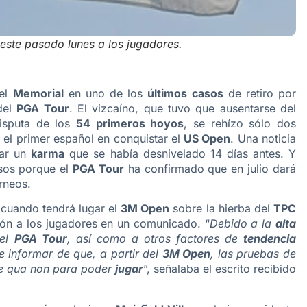
n este pasado lunes a los jugadores.
 el
Memorial
en uno de los
últimos casos
de retiro por
del
PGA Tour
. El vizcaíno, que tuvo que ausentarse del
isputa de los
54 primeros hoyos
, se rehízo sólo dos
 el primer español en conquistar el
US Open
. Una noticia
rar un
karma
que se había desnivelado 14 días antes. Y
sos porque el
PGA Tour
ha confirmado que en julio dará
rneos.
 cuando tendrá lugar el
3M Open
sobre la hierba del
TPC
ión a los jugadores en un comunicado. “
Debido a la
alta
del
PGA Tour
, así como a otros factores de
tendencia
e informar de que, a partir del
3M Open
, las pruebas de
ne qua non para poder
jugar
”, señalaba el escrito recibido