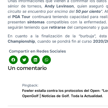
Unas informaciones que vienen a confirmar los datos
sénior de torneos,
Andy Levinson
, quien aseguró 
circuito se encuentra por encima del
50 por ciento
”. 
el
PGA Tour
continuará teniendo capacidad para real
presenten
síntomas
compatibles con la enfermedad. 
seguirán teniendo que
retirarse
del campeonato y guar
En cuanto a la finalización de la “burbuja”, és
Championship
, cuando se pondrá fin al curso
2020/2
Compartir en Redes Sociales
Un comentario
Pingback:
Fowler estalla contra los protocolos del Open: “L
OpenGolf | Noticias de Golf. Toda la Actualidad.