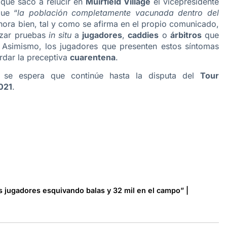
 que sacó a relucir en
Muirfield Village
el vicepresidente
que “
la población completamente vacunada dentro del
Ahora bien, tal y como se afirma en el propio comunicado,
izar pruebas
in situ
a
jugadores
,
caddies
o
árbitros
que
Asimismo, los jugadores que presenten estos síntomas
dar la preceptiva
cuarentena
.
ta se espera que continúe hasta la disputa del
Tour
021
.
os jugadores esquivando balas y 32 mil en el campo” |