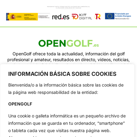
OpenGolf ofrece toda la actualidad, información del golf
profesional y amateur, resultados en directo, vídeos, noticias,
Jon Rahm, LIV Golf, PGA Tour, Ryder Cup, DP World Tour, LPGA
Tour...
INFORMACIÓN BÁSICA SOBRE COOKIES
Categorias
Bienvenida/o a la información básica sobre las cookies de
Inicio
Jon Rahm
la página web responsabilidad de la entidad:
Actualidad
Ryder Cup
OPENGOLF
Amateurs
Reglas
Circuitos
Vídeos
Una cookie o galleta informática es un pequeño archivo de
Especiales
De Interés
información que se guarda en tu ordenador, “smartphone”
o tableta cada vez que visitas nuestra página web.
Compañía