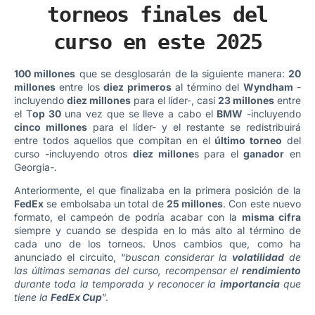
torneos finales del
curso en este 2025
100 millones
que se desglosarán de la siguiente manera:
20
millones
entre los
diez primeros
al término del
Wyndham
-
incluyendo
diez millones
para el líder-, casi
23 millones
entre
el T
op 30
una vez que se lleve a cabo el
BMW
-incluyendo
cinco millones
para el líder- y el restante se redistribuirá
entre todos aquellos que compitan en el
último torneo
del
curso -incluyendo otros
diez millone
s para el
ganador
en
Georgia-.
Anteriormente, el que finalizaba en la primera posición de la
FedEx
se embolsaba un total de
25 millones
. Con este nuevo
formato, el campeón de podría acabar con la
misma cifra
siempre y cuando se despida en lo más alto al término de
cada uno de los torneos. Unos cambios que, como ha
anunciado el circuito, “
buscan considerar la
volatilidad
de
las últimas semanas del curso, recompensar el
rendimiento
durante toda la temporada y reconocer la
importancia
que
tiene la
FedEx Cup
”.