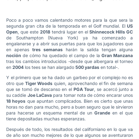
Poco a poco vamos calentando motores para la que sera la
segunda gran cita de la temporada en el Golf mundial. El
US
Open
, que este
2018
tendrá lugar en el
Shinnecock Hills GC
de Southampton (Nueva York) ya ha comenzado a
engalanarse y a abrir sus puertas para que los jugadores que
en apenas
tres semanas
harán la salida tengan alguna
noción
de cómo ha quedado el campo de la
Gran Manzana
tras los cambios introducidos -desde que albergara el torneo
en
2004
los tees se han alargado
500 yardas
en total-.
Y el primero que se ha dado un garbeo por el complejo no es
otro que
Tiger Woods
quien, aprovechando el fin de semana
que se tomó de descanso en el
PGA Tour
, se acercó junto a
su caddie
Joe LaCava
para tomar nota de cómo encarar unos
18 hoyos
que apuntan complicados. Bien es cierto que unas
horas no dan para mucho, pero a buen seguro que le sirvieron
para hacerse un esquema mental de un
Grande
en el que
tiene depositadas muchas esperanzas.
Después de todo, los resultados del californiano en lo que va
de año son mucho mejores de lo que algunos se aventuraron