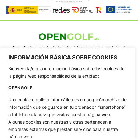
OpenGolf ofrece toda la actualidad, información del golf
profesional y amateur, resultados en directo, vídeos, noticias,
INFORMACIÓN BÁSICA SOBRE COOKIES
Jon Rahm, LIV Golf, PGA Tour, Ryder Cup, DP World Tour, LPGA
Tour...
Bienvenida/o a la información básica sobre las cookies de
Categorias
la página web responsabilidad de la entidad:
Inicio
Jon Rahm
OPENGOLF
Actualidad
Ryder Cup
Amateurs
Reglas
Una cookie o galleta informática es un pequeño archivo de
información que se guarda en tu ordenador, “smartphone”
Circuitos
Vídeos
o tableta cada vez que visitas nuestra página web.
Especiales
De Interés
Algunas cookies son nuestras y otras pertenecen a
Compañía
empresas externas que prestan servicios para nuestra
Aviso Legal
página web.