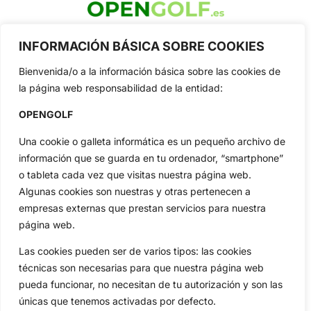
OpenGolf ofrece toda la actualidad, información del golf
INFORMACIÓN BÁSICA SOBRE COOKIES
profesional y amateur, resultados en directo, vídeos, noticias,
Jon Rahm, LIV Golf, PGA Tour, Ryder Cup, DP World Tour, LPGA
Bienvenida/o a la información básica sobre las cookies de
Tour...
la página web responsabilidad de la entidad:
Categorias
Inicio
Jon Rahm
OPENGOLF
Actualidad
Ryder Cup
Una cookie o galleta informática es un pequeño archivo de
Amateurs
Reglas
información que se guarda en tu ordenador, “smartphone”
Circuitos
Vídeos
o tableta cada vez que visitas nuestra página web.
Especiales
De Interés
Algunas cookies son nuestras y otras pertenecen a
empresas externas que prestan servicios para nuestra
Compañía
página web.
Aviso Legal
Política de Privacidad
Las cookies pueden ser de varios tipos: las cookies
técnicas son necesarias para que nuestra página web
Política de Cookies
pueda funcionar, no necesitan de tu autorización y son las
Publicidad
únicas que tenemos activadas por defecto.
Newsletters