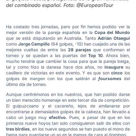
del combinado español. Foto: @EuropeanTour
Ha costado tres jornadas, pero por fin hemos podido ver la
mejor versión de la pareja española en la
Copa del Mundo
que se está disputando en Australia. Tanto
Adrián Otaegui
como
Jorge Campillo
(64 golpes, -10) han cuajado una de las
mejores vueltas de entre las
28 parejas
que conforman el
torneo y se quedan a las puertas del
Top 10
. Ahora bien,
mucho tendría que cambiar la cosa para que la pareja belga,
tal y como hizo la danesa hace dos años, no
inaugure
su
casillero de victorias en este evento. Y es que son
cinco
los
golpes de margen con los que saldrán al
foursomes
del
último día de torneo.
Aunque centrémonos en los nuestros, que han podido darse
un bien merecido homenaje en este tercer día de competición.
El guipuzcoano y el cacereño, lejos de amilanarse por
encontrarse a demasiados golpes de la cabeza, han llevado a
cabo un juego muy
efectivo
. Pues, a pesar de que en los
primeros nueve hoyos tan solo consiguieron salir de ellos con
tres birdies
, en los nueve segundos se han puesto el mono de
faena para guardarse un as en la manga de cara al domingo.