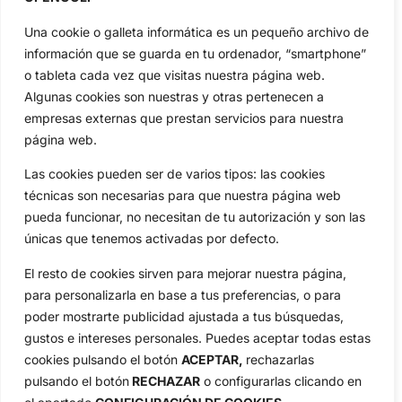
Actualidad
Ryder Cup
Amateurs
Reglas
Una cookie o galleta informática es un pequeño archivo de
Circuitos
Vídeos
información que se guarda en tu ordenador, “smartphone”
o tableta cada vez que visitas nuestra página web.
Especiales
De Interés
Algunas cookies son nuestras y otras pertenecen a
Compañía
empresas externas que prestan servicios para nuestra
Aviso Legal
página web.
Política de Privacidad
Las cookies pueden ser de varios tipos: las cookies
Política de Cookies
técnicas son necesarias para que nuestra página web
Publicidad
pueda funcionar, no necesitan de tu autorización y son las
Newsletters
únicas que tenemos activadas por defecto.
El resto de cookies sirven para mejorar nuestra página,
Copyright © 2025 OpenGolf | Diseño por
TecnoQuatre
para personalizarla en base a tus preferencias, o para
poder mostrarte publicidad ajustada a tus búsquedas,
gustos e intereses personales. Puedes aceptar todas estas
cookies pulsando el botón
ACEPTAR,
rechazarlas
pulsando el botón
RECHAZAR
o configurarlas clicando en