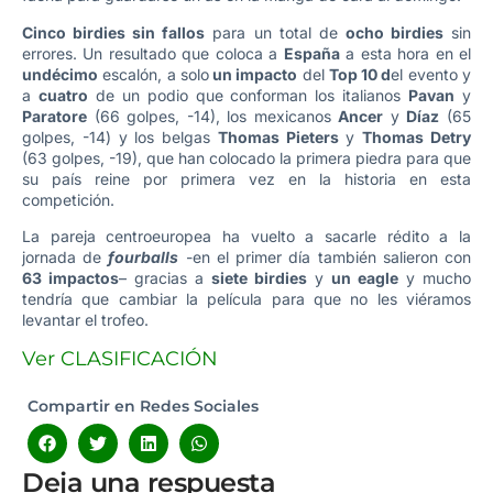
Cinco birdies sin fallos
para un total de
ocho birdies
sin
errores. Un resultado que coloca a
España
a esta hora en el
undécimo
escalón, a solo
un impacto
del
Top 10 d
el evento y
a
cuatro
de un podio que conforman los italianos
Pavan
y
Paratore
(66 golpes, -14), los mexicanos
Ancer
y
Díaz
(65
golpes, -14) y los belgas
Thomas Pieters
y
Thomas Detry
(63 golpes, -19), que han colocado la primera piedra para que
su país reine por primera vez en la historia en esta
competición.
La pareja centroeuropea ha vuelto a sacarle rédito a la
jornada de
fourballs
-en el primer día también salieron con
63 impactos
– gracias a
siete birdies
y
un eagle
y mucho
tendría que cambiar la película para que no les viéramos
levantar el trofeo.
Ver CLASIFICACIÓN
Compartir en Redes Sociales
Deja una respuesta