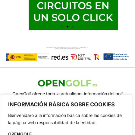
OpenGolf ofrece toda la actualidad, información del golf
profesional y amateur, resultados en directo, vídeos, noticias,
INFORMACIÓN BÁSICA SOBRE COOKIES
Jon Rahm, LIV Golf, PGA Tour, Ryder Cup, DP World Tour, LPGA
Tour...
Bienvenida/o a la información básica sobre las cookies de
Categorias
la página web responsabilidad de la entidad:
Inicio
Jon Rahm
OPENGOLF