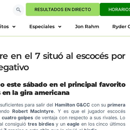
RESULTADOS EN DIRECTO
HORARIOS
itos
Especiales
Jon Rahm
Ryder 
e en el 7 situó al escocés por
negativo
o este sábado en el principal favorito
s en la gira americana
uficientes para salir del
Hamilton G&CC
con su
primera
iendo
Robert MacIntyre
. Y es que el jugador escocés
n
cuatro golpes
de ventaja con respecto a sus rivales. Lo
nal consiguió
tres birdies
y un
eagle
en los cinco últimos