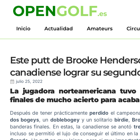
Inicio
Actualidad
Amateurs
Circu
Este putt de Brooke Henderson
canadiense lograr su segund
julio 25, 2022
La jugadora norteamericana tuvo 
finales de mucho acierto para acaba
Después de tener prácticamente
perdido
el campeonat
dos bogeys
, un
doblebogey
y un solitario
birdie
,
Br
banderas finales. En estas, la canadiense se anotó
tr
incluso se permitió el lujo de conseguir el último en l