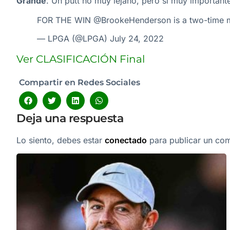
Grande
. Un putt no muy lejano, pero sí muy important
FOR THE WIN
@BrookeHenderson
is a two-time 
— LPGA (@LPGA)
July 24, 2022
Ver CLASIFICACIÓN Final
Compartir en Redes Sociales
Deja una respuesta
Lo siento, debes estar
conectado
para publicar un com