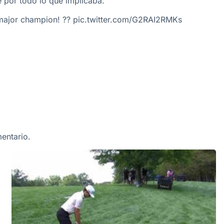
e por todo lo que implicaba.
major champion! ??
pic.twitter.com/G2RAI2RMKs
entario.