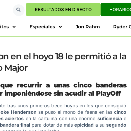
RESULTADOS EN DIRECTO
HORARIOS
itos
Especiales
Jon Rahm
Ryder 
 en el hoyo 18 le permitió a la
o Major
que recurrir a unas cinco banderas
r imponiéndose sin acudir al PlayOff
o tras unos primeros trece hoyos en los que consiguió
ooke Henderson
se puso el mono de faena en las
cinco
es aciertos
en la cartulina con una enorme
suficiencia
e
a
bandera final
para dotar de más
epicidad
a su
segundo