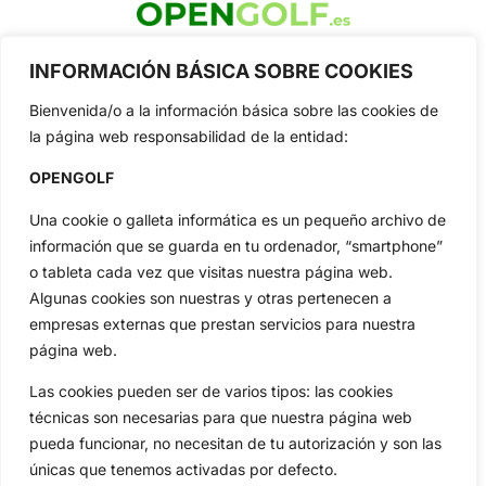
OpenGolf ofrece toda la actualidad, información del golf
INFORMACIÓN BÁSICA SOBRE COOKIES
profesional y amateur, resultados en directo, vídeos, noticias,
Jon Rahm, LIV Golf, PGA Tour, Ryder Cup, DP World Tour, LPGA
Bienvenida/o a la información básica sobre las cookies de
Tour...
la página web responsabilidad de la entidad:
Categorias
Inicio
Jon Rahm
OPENGOLF
Actualidad
Ryder Cup
Una cookie o galleta informática es un pequeño archivo de
Amateurs
Reglas
información que se guarda en tu ordenador, “smartphone”
Circuitos
Vídeos
o tableta cada vez que visitas nuestra página web.
Especiales
De Interés
Algunas cookies son nuestras y otras pertenecen a
empresas externas que prestan servicios para nuestra
Compañía
página web.
Aviso Legal
Política de Privacidad
Las cookies pueden ser de varios tipos: las cookies
técnicas son necesarias para que nuestra página web
Política de Cookies
pueda funcionar, no necesitan de tu autorización y son las
Publicidad
únicas que tenemos activadas por defecto.
Newsletters