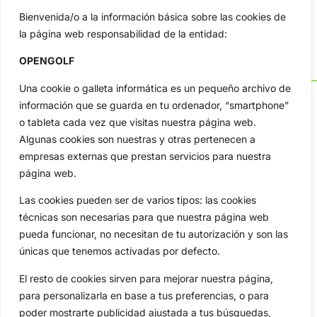
Bienvenida/o a la información básica sobre las cookies de
la página web responsabilidad de la entidad:
OPENGOLF
Una cookie o galleta informática es un pequeño archivo de
información que se guarda en tu ordenador, “smartphone”
o tableta cada vez que visitas nuestra página web.
Algunas cookies son nuestras y otras pertenecen a
OpenGolf ofrece toda la actualidad, información del golf
empresas externas que prestan servicios para nuestra
profesional y amateur, resultados en directo, vídeos, noticias,
Jon Rahm, LIV Golf, PGA Tour, Ryder Cup, DP World Tour, LPGA
página web.
Tour...
Las cookies pueden ser de varios tipos: las cookies
Categorias
técnicas son necesarias para que nuestra página web
Inicio
Jon Rahm
pueda funcionar, no necesitan de tu autorización y son las
Actualidad
Ryder Cup
únicas que tenemos activadas por defecto.
Amateurs
Reglas
El resto de cookies sirven para mejorar nuestra página,
Circuitos
Vídeos
para personalizarla en base a tus preferencias, o para
Especiales
De Interés
poder mostrarte publicidad ajustada a tus búsquedas,