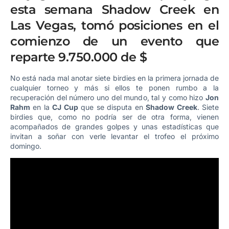
esta semana Shadow Creek en
Las Vegas, tomó posiciones en el
comienzo de un evento que
reparte 9.750.000 de $
No está nada mal anotar siete birdies en la primera jornada de
cualquier torneo y más si ellos te ponen rumbo a la
recuperación del número uno del mundo, tal y como hizo
Jon
Rahm
en la
CJ Cup
que se disputa en
Shadow Creek
. Siete
birdies que, como no podría ser de otra forma, vienen
acompañados de grandes golpes y unas estadísticas que
invitan a soñar con verle levantar el trofeo el próximo
domingo.