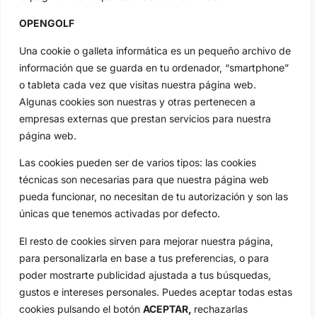
Inicio
Jon Rahm
OPENGOLF
Actualidad
Ryder Cup
Amateurs
Reglas
Una cookie o galleta informática es un pequeño archivo de
Circuitos
Vídeos
información que se guarda en tu ordenador, “smartphone”
o tableta cada vez que visitas nuestra página web.
Especiales
De Interés
Algunas cookies son nuestras y otras pertenecen a
Compañía
empresas externas que prestan servicios para nuestra
Aviso Legal
página web.
Política de Privacidad
Las cookies pueden ser de varios tipos: las cookies
Política de Cookies
técnicas son necesarias para que nuestra página web
Publicidad
pueda funcionar, no necesitan de tu autorización y son las
Newsletters
únicas que tenemos activadas por defecto.
El resto de cookies sirven para mejorar nuestra página,
Copyright © 2025 OpenGolf | Diseño por
TecnoQuatre
para personalizarla en base a tus preferencias, o para
poder mostrarte publicidad ajustada a tus búsquedas,
gustos e intereses personales. Puedes aceptar todas estas
cookies pulsando el botón
ACEPTAR,
rechazarlas