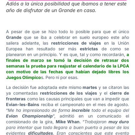
Adiós a la única posibilidad que íbamos a tener este
año de disfrutar de un Grande en casa.
A pesar de que se hizo todo lo posible para que el único
Grande
que se iba a celebrar en suelo europeo este año
saliera adelante, las
restricciones de viajes
en la Unión
Europea han resultado ser más
estrictas
de como se
planearon en un principio. Y es que, tal y como recordarán,
a
finales de marzo se tomó la decisión de retrasar dos
semanas la prueba para reajustar el calendario de la LPGA
con motivo de las fechas que habían dejado libres los
Juegos Olímpico
s. Pero ni por esas.
La decisión fue adoptada este mismo
martes
y se citaron las
ya comentadas
restricciones de los viajes
y el
cierre de
fronteras
como las causas principales que van a impedir que
Evian-les-Bains
reciba el campeonato en el mes de agosto.
“
Me ha impresionado de forma
increíble
todo el equipo del
Evian Championship
”, admitió en un comunicado el
comisionado de la gira,
Mike Whan
. “
Trabajaron
muy duro
para intentar que todo llegara a buen puerto a pesar de las
evidentes
dificultades
. Eran conscientes que este evento