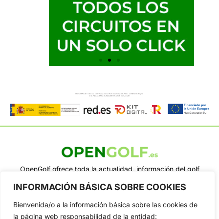
OpenGolf ofrece toda la actualidad, información del golf
profesional y amateur, resultados en directo, vídeos, noticias,
INFORMACIÓN BÁSICA SOBRE COOKIES
Jon Rahm, LIV Golf, PGA Tour, Ryder Cup, DP World Tour, LPGA
Tour...
Bienvenida/o a la información básica sobre las cookies de
Categorias
la página web responsabilidad de la entidad: