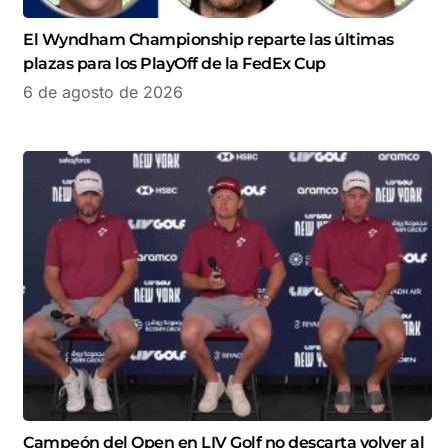
El Wyndham Championship reparte las últimas
plazas para los PlayOff de la FedEx Cup
6 de agosto de 2026
Campeón del Open en LIV Golf no descarta volver al