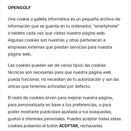
Inicio
Jon Rahm
OPENGOLF
Actualidad
Ryder Cup
Una cookie o galleta informática es un pequeño archivo de
Amateurs
Reglas
información que se guarda en tu ordenador, “smartphone”
Circuitos
Vídeos
o tableta cada vez que visitas nuestra página web.
Especiales
De Interés
Algunas cookies son nuestras y otras pertenecen a
empresas externas que prestan servicios para nuestra
Compañía
página web.
Aviso Legal
Política de Privacidad
Las cookies pueden ser de varios tipos: las cookies
Política de Cookies
técnicas son necesarias para que nuestra página web
Publicidad
pueda funcionar, no necesitan de tu autorización y son las
únicas que tenemos activadas por defecto.
Newsletters
El resto de cookies sirven para mejorar nuestra página,
para personalizarla en base a tus preferencias, o para
Copyright © 2025 OpenGolf | Diseño por
TecnoQuatre
poder mostrarte publicidad ajustada a tus búsquedas,
gustos e intereses personales. Puedes aceptar todas estas
cookies pulsando el botón
ACEPTAR,
rechazarlas