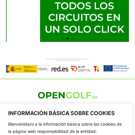
OpenGolf ofrece toda la actualidad, información del golf
profesional y amateur, resultados en directo, vídeos, noticias,
INFORMACIÓN BÁSICA SOBRE COOKIES
Jon Rahm, LIV Golf, PGA Tour, Ryder Cup, DP World Tour, LPGA
Tour...
Bienvenida/o a la información básica sobre las cookies de
la página web responsabilidad de la entidad:
Categorias