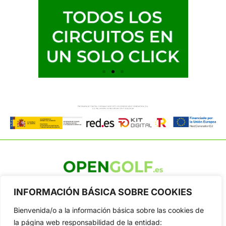
OpenGolf ofrece toda la actualidad, información del golf
INFORMACIÓN BÁSICA SOBRE COOKIES
profesional y amateur, resultados en directo, vídeos, noticias,
Jon Rahm, LIV Golf, PGA Tour, Ryder Cup, DP World Tour, LPGA
Bienvenida/o a la información básica sobre las cookies de
Tour...
la página web responsabilidad de la entidad: