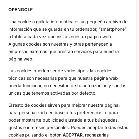
Categorias
Inicio
Jon Rahm
OPENGOLF
Actualidad
Ryder Cup
Una cookie o galleta informática es un pequeño archivo de
Amateurs
Reglas
información que se guarda en tu ordenador, “smartphone”
Circuitos
Vídeos
o tableta cada vez que visitas nuestra página web.
Especiales
De Interés
Algunas cookies son nuestras y otras pertenecen a
empresas externas que prestan servicios para nuestra
Compañía
página web.
Aviso Legal
Política de Privacidad
Las cookies pueden ser de varios tipos: las cookies
técnicas son necesarias para que nuestra página web
Política de Cookies
pueda funcionar, no necesitan de tu autorización y son las
Publicidad
únicas que tenemos activadas por defecto.
Newsletters
El resto de cookies sirven para mejorar nuestra página,
para personalizarla en base a tus preferencias, o para
Copyright © 2025 OpenGolf | Diseño por
TecnoQuatre
poder mostrarte publicidad ajustada a tus búsquedas,
gustos e intereses personales. Puedes aceptar todas estas
cookies pulsando el botón
ACEPTAR,
rechazarlas