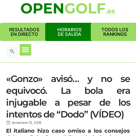
RESULTADOS
HORARIOS
TODOS LOS
EN DIRECTO
DE SALIDA
RANKINGS
«Gonzo» avisó… y no se
equivocó. La bola era
injugable a pesar de los
intentos de “Dodo” (VÍDEO)
diciembre 13, 2018
El italiano hizo caso omiso a los consejos