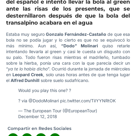
del español e intentó llevar la bola al green
ante las risas de los presentes, que se
desternillaron después de que la bola del
transalpino acabara en el agua
Estaba muy seguro
Gonzalo Fernández-Castaño
de que esa
bola no se podía jugar y lo cierto es que no se equivocó lo
más mínimo. Aun así,
“Dodo” Molinari
quiso retarle
intentando llevarla al green y casi le cuesta un disgusto con
su palo. Todo fueron risas mientras el madrileño, tumbado
sobre la hierba, ponía una cara con la que parecía decir un
“
ya te lo había dicho
”. Ocurrió durante la jornada de miércoles
en
Leopard Creek
, solo unas horas antes de que tenga lugar
el
Alfred Dunhill
sobre suelo sudafricano.
Would you play this one? ?
? via
@DodoMolinari
pic.twitter.com/TiIYYNRtOK
— The European Tour (@EuropeanTour)
December 12, 2018
Compartir en Redes Sociales