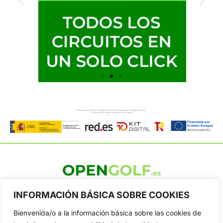
OpenGolf ofrece toda la actualidad, información del golf
INFORMACIÓN BÁSICA SOBRE COOKIES
profesional y amateur, resultados en directo, vídeos, noticias,
Jon Rahm, LIV Golf, PGA Tour, Ryder Cup, DP World Tour, LPGA
Bienvenida/o a la información básica sobre las cookies de
Tour...