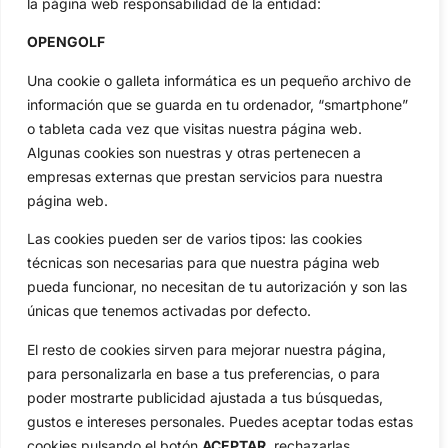
la página web responsabilidad de la entidad:
Categorias
Inicio
Jon Rahm
OPENGOLF
Actualidad
Ryder Cup
Una cookie o galleta informática es un pequeño archivo de
Amateurs
Reglas
información que se guarda en tu ordenador, “smartphone”
Circuitos
Vídeos
o tableta cada vez que visitas nuestra página web.
Algunas cookies son nuestras y otras pertenecen a
Especiales
De Interés
empresas externas que prestan servicios para nuestra
Compañía
página web.
Aviso Legal
Política de Privacidad
Las cookies pueden ser de varios tipos: las cookies
técnicas son necesarias para que nuestra página web
Política de Cookies
pueda funcionar, no necesitan de tu autorización y son las
Publicidad
únicas que tenemos activadas por defecto.
Newsletters
El resto de cookies sirven para mejorar nuestra página,
para personalizarla en base a tus preferencias, o para
Copyright © 2025 OpenGolf | Diseño por
TecnoQuatre
poder mostrarte publicidad ajustada a tus búsquedas,
gustos e intereses personales. Puedes aceptar todas estas
cookies pulsando el botón
ACEPTAR,
rechazarlas