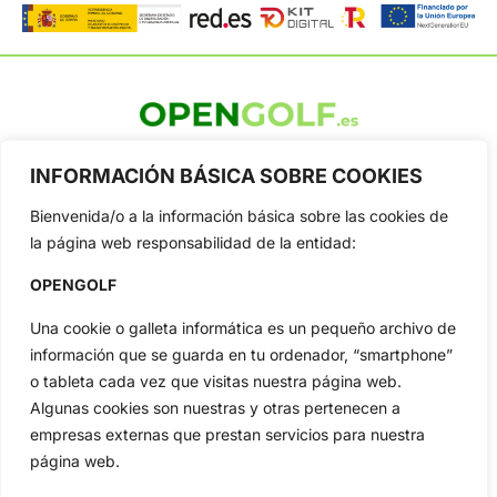
OpenGolf ofrece toda la actualidad, información del golf
profesional y amateur, resultados en directo, vídeos, noticias,
INFORMACIÓN BÁSICA SOBRE COOKIES
Jon Rahm, LIV Golf, PGA Tour, Ryder Cup, DP World Tour, LPGA
Tour...
Bienvenida/o a la información básica sobre las cookies de
la página web responsabilidad de la entidad:
Categorias
Inicio
Jon Rahm
OPENGOLF
Actualidad
Ryder Cup
Una cookie o galleta informática es un pequeño archivo de
Amateurs
Reglas
información que se guarda en tu ordenador, “smartphone”
Circuitos
Vídeos
o tableta cada vez que visitas nuestra página web.
Especiales
De Interés
Algunas cookies son nuestras y otras pertenecen a
empresas externas que prestan servicios para nuestra
Compañía
página web.
Aviso Legal