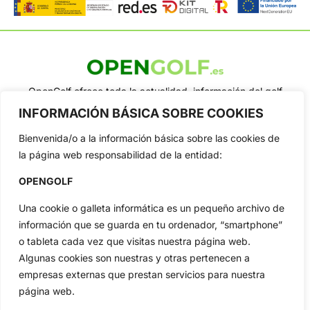
OpenGolf ofrece toda la actualidad, información del golf
profesional y amateur, resultados en directo, vídeos, noticias,
INFORMACIÓN BÁSICA SOBRE COOKIES
Jon Rahm, LIV Golf, PGA Tour, Ryder Cup, DP World Tour, LPGA
Tour...
Bienvenida/o a la información básica sobre las cookies de
Categorias
la página web responsabilidad de la entidad:
Inicio
Jon Rahm
OPENGOLF
Actualidad
Ryder Cup
Amateurs
Reglas
Una cookie o galleta informática es un pequeño archivo de
información que se guarda en tu ordenador, “smartphone”
Circuitos
Vídeos
o tableta cada vez que visitas nuestra página web.
Especiales
De Interés
Algunas cookies son nuestras y otras pertenecen a
Compañía
empresas externas que prestan servicios para nuestra
Aviso Legal
página web.
Política de Privacidad