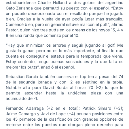
estadounidense Charlie Holland a dos golpes del argentino
Gato Zerlanga que permutó su puesto con el español. “Estoy
un poquito decepcionado con el resultado porque he jugado
bien. Gracias a la vuelta de ayer podía jugar más tranquilo.
Comencé bien, pero en general estuve mal con el putt”, afirmó
Pastor, quién hizo tres putts en los greens de los hoyos 15, 4 y
8 en una ronda que comenzó por el 10.
“Hay que minimizar los errores y seguir jugando al golf. Me
gustaría ganar, pero no es lo más importante, al final lo que
cuenta es conseguir el estatus para la temporada que viene.
Estoy contento, tengo buenas sensaciones y lo que falta es
mejorar los putts”, añadió el español.
Sebastián García también conserva el top ten a pesar del 74
de la segunda jornada y con -2 es séptimo en la tabla.
Notable alto para David Borda al firmar 70 (-2) lo que le
permite ascender hasta la undécima plaza con una
acumulado de -1.
Fernando Adarraga (+2 en el total); Patrick Simard (+3);
Jaime Camargo y Javi de Lope (+4) ocupan posiciones entre
los 45 primeros de la clasificación con grandes opciones de
meterse entre los puestos que otorgan pleno derecho para