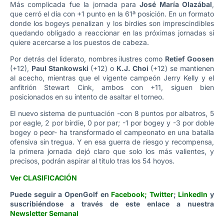
Más complicada fue la jornada para
José María Olazábal
,
que cerró el día con +1 punto en la 61ª posición. En un formato
donde los bogeys penalizan y los birdies son imprescindibles
quedando obligado a reaccionar en las próximas jornadas si
quiere acercarse a los puestos de cabeza.
Por detrás del liderato, nombres ilustres como
Retief Goosen
(+12),
Paul Stankowski
(+12) o
K.J. Choi
(+12) se mantienen
al acecho, mientras que el vigente campeón Jerry Kelly y el
anfitrión Stewart Cink, ambos con +11, siguen bien
posicionados en su intento de asaltar el torneo.
El nuevo sistema de puntuación -con 8 puntos por albatros, 5
por eagle, 2 por birdie, 0 por par; -1 por bogey y -3 por doble
bogey o peor- ha transformado el campeonato en una batalla
ofensiva sin tregua. Y en esa guerra de riesgo y recompensa,
la primera jornada dejó claro que solo los más valientes, y
precisos, podrán aspirar al título tras los 54 hoyos.
Ver CLASIFICACIÓN
Puede seguir a OpenGolf en
Facebook
;
Twitter
;
LinkedIn
y
suscribiéndose a través de este enlace a nuestra
Newsletter Semanal