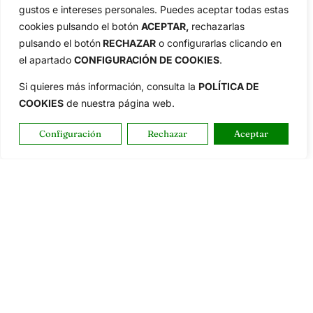
gustos e intereses personales. Puedes aceptar todas estas
Tour...
cookies pulsando el botón
ACEPTAR,
rechazarlas
Categorias
pulsando el botón
RECHAZAR
o configurarlas clicando en
Inicio
Jon Rahm
el apartado
CONFIGURACIÓN DE COOKIES
.
Actualidad
Ryder Cup
Si quieres más información, consulta la
POLÍTICA DE
Amateurs
Reglas
COOKIES
de nuestra página web.
Circuitos
Vídeos
Especiales
De Interés
Configuración
Rechazar
Aceptar
Compañía
Aviso Legal
Política de Privacidad
Política de Cookies
Publicidad
Newsletters
Copyright © 2025 OpenGolf | Diseño por
TecnoQuatre