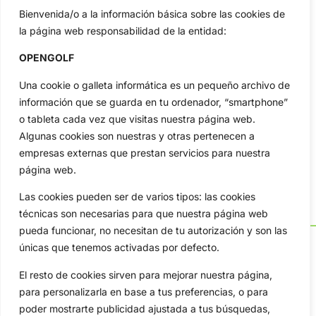
Bienvenida/o a la información básica sobre las cookies de
la página web responsabilidad de la entidad:
OPENGOLF
Una cookie o galleta informática es un pequeño archivo de
información que se guarda en tu ordenador, “smartphone”
o tableta cada vez que visitas nuestra página web.
Algunas cookies son nuestras y otras pertenecen a
empresas externas que prestan servicios para nuestra
página web.
Las cookies pueden ser de varios tipos: las cookies
técnicas son necesarias para que nuestra página web
pueda funcionar, no necesitan de tu autorización y son las
únicas que tenemos activadas por defecto.
El resto de cookies sirven para mejorar nuestra página,
OpenGolf ofrece toda la actualidad, información del golf
para personalizarla en base a tus preferencias, o para
profesional y amateur, resultados en directo, vídeos, noticias,
poder mostrarte publicidad ajustada a tus búsquedas,
Jon Rahm, LIV Golf, PGA Tour, Ryder Cup, DP World Tour, LPGA