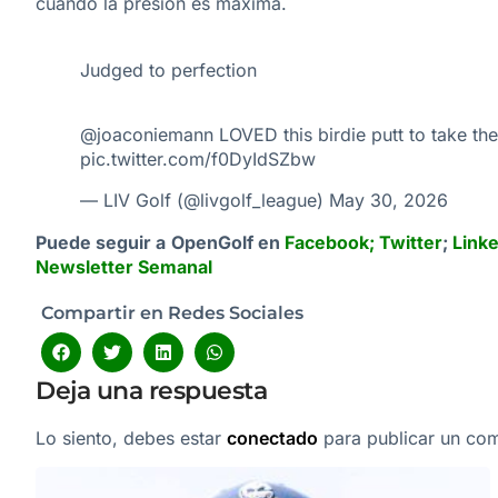
cuando la presión es máxima.
Judged to perfection
@joaconiemann
LOVED this birdie putt to take the
pic.twitter.com/f0DyIdSZbw
— LIV Golf (@livgolf_league)
May 30, 2026
Puede seguir a OpenGolf en
Facebook
;
Twitter
;
Link
Newsletter Semanal
Compartir en Redes Sociales
Deja una respuesta
Lo siento, debes estar
conectado
para publicar un com