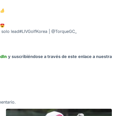
 solo lead
#LIVGolfKorea
|
@TorqueGC_
edIn
y suscribiéndose a través de este enlace a nuestra
entario.