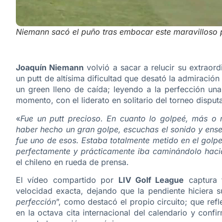
Niemann sacó el puño tras embocar este maravilloso 
Joaquín Niemann
volvió a sacar a relucir su extraor
un putt de altísima dificultad que desató la admiración
un green lleno de caída; leyendo a la perfección una
momento, con el liderato en solitario del torneo dispu
«
Fue un putt precioso. En cuanto lo golpeé, más o
haber hecho un gran golpe, escuchas el sonido y ense
fue uno de esos. Estaba totalmente metido en el golpe,
perfectamente y prácticamente iba caminándolo hacia 
el chileno en rueda de prensa.
El vídeo compartido por
LIV Golf League
captura 
velocidad exacta, dejando que la pendiente hiciera s
perfección
”, como destacó el propio circuito; que re
en la octava cita internacional del calendario y con