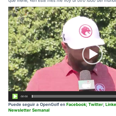
que viene, «
en este mes me voy al otro lado del mundo
Reproductor
de
vídeo
00:00
Puede seguir a OpenGolf en
Facebook
;
Twitter
;
Link
Newsletter Semanal