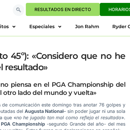
RESULTADOS EN DIRECTO
HORARIOS
itos
Especiales
Jon Rahm
Ryder 
to 45º): «Considero que no he
l resultado»
a no piensa en el PGA Championship del
 otro lado del mundo y vuelta»
 de comunicación este domingo tras anotar 76 golpes y
putadas del
Augusta National
– sin poder jugar ni una sola
a que «
no he jugado tan mal como refleja el resultado
».
l
PGA Championship
-segundo Grande del año- del mes