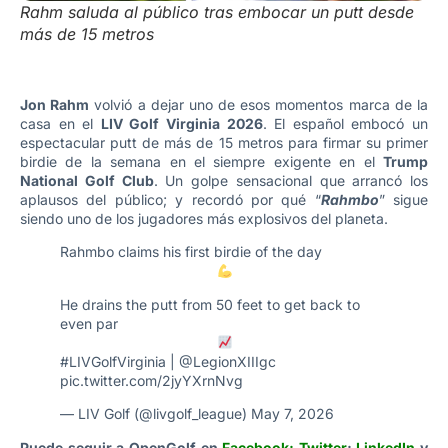
Rahm saluda al público tras embocar un putt desde
más de 15 metros
Jon Rahm
volvió a dejar uno de esos momentos marca de la
casa en el
LIV Golf Virginia 2026
. El español embocó un
espectacular putt de más de 15 metros para firmar su primer
birdie de la semana en el siempre exigente en el
Trump
National Golf Club
. Un golpe sensacional que arrancó los
aplausos del público; y recordó por qué “
Rahmbo
” sigue
siendo uno de los jugadores más explosivos del planeta.
Rahmbo claims his first birdie of the day
He drains the putt from 50 feet to get back to
even par
#LIVGolfVirginia
|
@LegionXIIIgc
pic.twitter.com/2jyYXrnNvg
— LIV Golf (@livgolf_league)
May 7, 2026
Puede seguir a OpenGolf en
Facebook
;
Twitter
;
LinkedIn
y