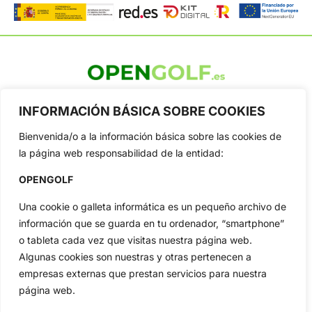
OpenGolf ofrece toda la actualidad, información del golf
profesional y amateur, resultados en directo, vídeos, noticias,
INFORMACIÓN BÁSICA SOBRE COOKIES
Jon Rahm, LIV Golf, PGA Tour, Ryder Cup, DP World Tour, LPGA
Tour...
Bienvenida/o a la información básica sobre las cookies de
la página web responsabilidad de la entidad:
Categorias
Inicio
Jon Rahm
OPENGOLF
Actualidad
Ryder Cup
Una cookie o galleta informática es un pequeño archivo de
Amateurs
Reglas
información que se guarda en tu ordenador, “smartphone”
Circuitos
Vídeos
o tableta cada vez que visitas nuestra página web.
Especiales
De Interés
Algunas cookies son nuestras y otras pertenecen a
empresas externas que prestan servicios para nuestra
Compañía
página web.
Aviso Legal