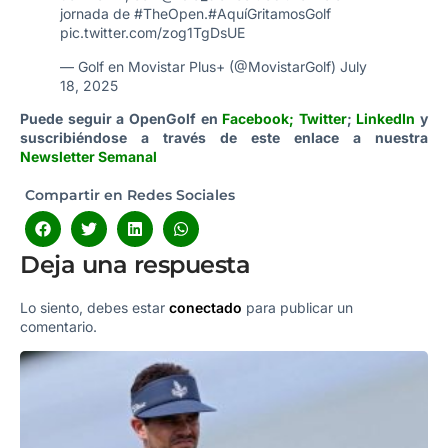
jornada de
#TheOpen
.
#AquíGritamosGolf
pic.twitter.com/zog1TgDsUE
— Golf en Movistar Plus+ (@MovistarGolf)
July
18, 2025
Puede seguir a OpenGolf en
Facebook
;
Twitter
;
LinkedIn
y
suscribiéndose a través de este enlace a nuestra
Newsletter Semanal
Compartir en Redes Sociales
Deja una respuesta
Lo siento, debes estar
conectado
para publicar un
comentario.