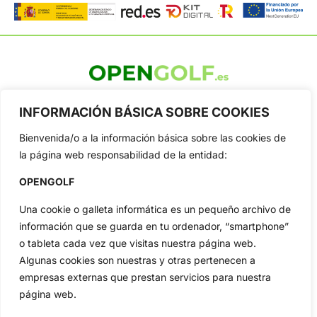
OpenGolf ofrece toda la actualidad, información del golf
profesional y amateur, resultados en directo, vídeos, noticias,
INFORMACIÓN BÁSICA SOBRE COOKIES
Jon Rahm, LIV Golf, PGA Tour, Ryder Cup, DP World Tour, LPGA
Tour...
Bienvenida/o a la información básica sobre las cookies de
la página web responsabilidad de la entidad:
Categorias
Inicio
Jon Rahm
OPENGOLF
Actualidad
Ryder Cup
Una cookie o galleta informática es un pequeño archivo de
Amateurs
Reglas
información que se guarda en tu ordenador, “smartphone”
Circuitos
Vídeos
o tableta cada vez que visitas nuestra página web.
Especiales
De Interés
Algunas cookies son nuestras y otras pertenecen a
empresas externas que prestan servicios para nuestra
Compañía
página web.
Aviso Legal