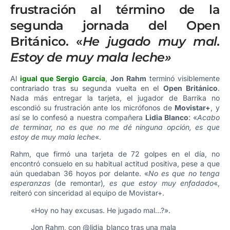
frustración al término de la
segunda jornada del Open
Británico. «
He jugado muy mal.
Estoy de muy mala leche»
Al
igual que Sergio García
,
Jon Rahm
terminó visiblemente
contrariado tras su segunda vuelta en el
Open Británico
.
Nada más entregar la tarjeta, el jugador de Barrika no
escondió su frustración ante los micrófonos de
Movistar+
, y
así se lo confesó a nuestra compañera
Lidia Blanco
: «
Acabo
de terminar, no es que no me dé ninguna opción, es que
estoy de muy mala leche
«.
Rahm, que firmó una tarjeta de 72 golpes en el día, no
encontró consuelo en su habitual actitud positiva, pese a que
aún quedaban 36 hoyos por delante. «
No es que no tenga
esperanzas
(de remontar)
, es que estoy muy enfadado
«,
reiteró con sinceridad al equipo de Movistar+.
«Hoy no hay excusas. He jugado mal…?».
Jon Rahm, con
@lidia_blanco
tras una mala