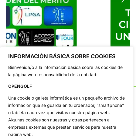
INFORMACIÓN BÁSICA SOBRE COOKIES
Bienvenida/o a la información básica sobre las cookies de
la página web responsabilidad de la entidad:
OPENGOLF
Una cookie o galleta informática es un pequeño archivo de
información que se guarda en tu ordenador, “smartphone”
o tableta cada vez que visitas nuestra página web.
OpenGolf ofrece toda la actualidad, información del golf
profesional y amateur, resultados en directo, vídeos, noticias,
Algunas cookies son nuestras y otras pertenecen a
Jon Rahm, LIV Golf, PGA Tour, Ryder Cup, DP World Tour, LPGA
empresas externas que prestan servicios para nuestra
Tour...
página web.