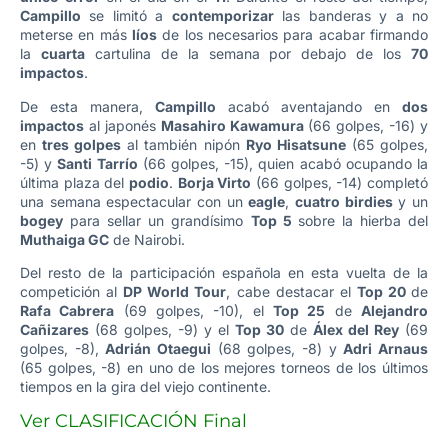
Campillo
se limitó a
contemporizar
las banderas y a no
meterse en más
líos
de los necesarios para acabar firmando
la
cuarta
cartulina de la semana por debajo de los
70
impactos
.
De esta manera,
Campillo
acabó aventajando en
dos
impactos
al japonés
Masahiro Kawamura
(66 golpes, -16) y
en
tres golpes
al también nipón
Ryo Hisatsune
(65 golpes,
-5) y
Santi Tarrío
(66 golpes, -15), quien acabó ocupando la
última plaza del
podio
.
Borja Virto
(66 golpes, -14) completó
una semana espectacular con un
eagle
,
cuatro birdies
y un
bogey
para sellar un grandísimo
Top 5
sobre la hierba del
Muthaiga GC
de Nairobi.
Del resto de la participación española en esta vuelta de la
competición al
DP World Tour
, cabe destacar el
Top 20
de
Rafa Cabrera
(69 golpes, -10), el
Top 25
de
Alejandro
Cañizares
(68 golpes, -9) y el
Top 30
de
Álex del Rey
(69
golpes, -8),
Adrián Otaegui
(68 golpes, -8) y
Adri Arnaus
(65 golpes, -8) en uno de los mejores torneos de los últimos
tiempos en la gira del viejo continente.
Ver CLASIFICACIÓN Final