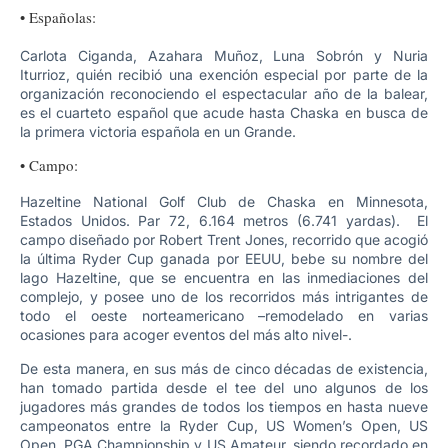
• Españolas:
Carlota Ciganda, Azahara Muñoz, Luna Sobrón y Nuria
Iturrioz, quién recibió una exención especial por parte de la
organización reconociendo el espectacular año de la balear,
es el cuarteto español que acude hasta Chaska en busca de
la primera victoria española en un Grande.
• Campo:
Hazeltine National Golf Club de Chaska en Minnesota,
Estados Unidos. Par 72, 6.164 metros (6.741 yardas). El
campo diseñado por Robert Trent Jones, recorrido que acogió
la última Ryder Cup ganada por EEUU, bebe su nombre del
lago Hazeltine, que se encuentra en las inmediaciones del
complejo, y posee uno de los recorridos más intrigantes de
todo el oeste norteamericano –remodelado en varias
ocasiones para acoger eventos del más alto nivel-.
De esta manera, en sus más de cinco décadas de existencia,
han tomado partida desde el tee del uno algunos de los
jugadores más grandes de todos los tiempos en hasta nueve
campeonatos entre la Ryder Cup, US Women’s Open, US
Open, PGA Championship y US Amateur, siendo recordado en