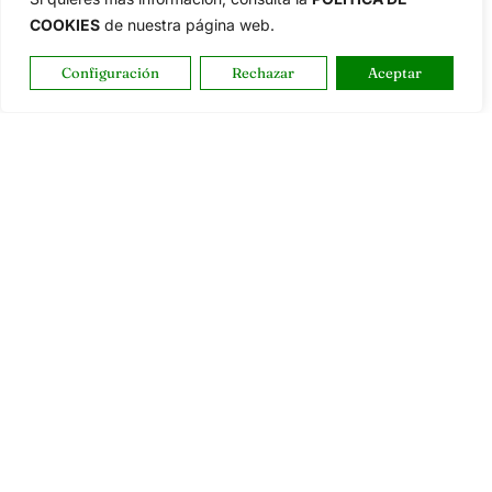
COOKIES
de nuestra página web.
Configuración
Rechazar
Aceptar
OpenGolf ofrece toda la actualidad, información del golf
profesional y amateur, resultados en directo, vídeos, noticias,