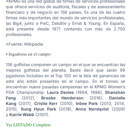
*KPMG es una red global de firmas de servicios profesionales
que ofrece servicios de auditoría, fiscales y de asesoramiento
financiero y de negocio en 156 países. Es una de las cuatro
firmas más importantes del mundo de servicios profesionales,
las Big4, junto a PwC, Deloitte y Ernst & Young. En España,
está presente desde 1971 contando con más de 2.700
profesionales.
*Fuente: Wikipedia
• Jugadoras en el campo:
156 golfistas componen un campo en el que se encuentran las
mejores golfistas del planeta. Baste decir que serán 99
jugadoras incluidas en el Top 100 en la lista de ganancias de
este año están presentes en el campo. En el torneo se
encuentran nueve pasadas campeonas en el KPMG Women’s
PGA Championship:
Laura Davies
(1994, 1996),
Shanshan
Feng
(2012),
Brooke Henderson
(2016),
Danielle
Kang
(2017),
Cristie Kerr
(2010),
Inbee Park
(2013, 2014,
2015),
Sung Hyun Park
(2018),
Anna Nordqvist
(2009)
y
Karrie Webb
(2001).
Ver LISTADO Completo