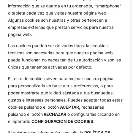
información que se guarda en tu ordenador, “smartphone”
o tableta cada vez que visitas nuestra página web.
Algunas cookies son nuestras y otras pertenecen a
empresas externas que prestan servicios para nuestra
página web.
Las cookies pueden ser de varios tipos: las cookies
técnicas son necesarias para que nuestra página web
pueda funcionar, no necesitan de tu autorización y son las
únicas que tenemos activadas por defecto.
Reciba las últimas noticias del golf,
directamente en su bandeja de entrada.
El resto de cookies sirven para mejorar nuestra página,
NEWSLETTERS
para personalizarla en base a tus preferencias, o para
poder mostrarte publicidad ajustada a tus búsquedas,
gustos e intereses personales. Puedes aceptar todas estas
cookies pulsando el botón
ACEPTAR,
rechazarlas
pulsando el botón
RECHAZAR
o configurarlas clicando en
el apartado
CONFIGURACIÓN DE COOKIES
.
Si quieres más información, consulta la
POLÍTICA DE