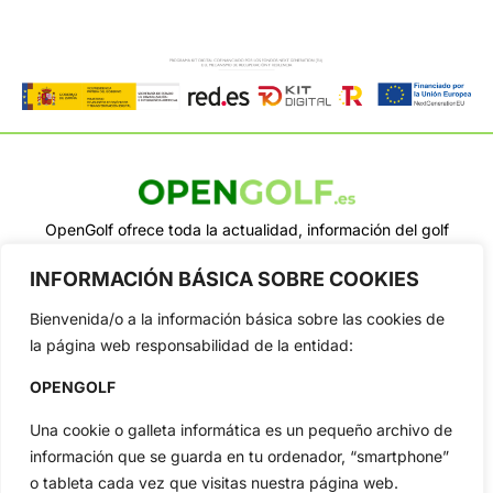
OpenGolf ofrece toda la actualidad, información del golf
profesional y amateur, resultados en directo, vídeos, noticias,
Jon Rahm, LIV Golf, PGA Tour, Ryder Cup, DP World Tour, LPGA
INFORMACIÓN BÁSICA SOBRE COOKIES
Tour...
Bienvenida/o a la información básica sobre las cookies de
Categorias
la página web responsabilidad de la entidad:
Inicio
Jon Rahm
Actualidad
Ryder Cup
OPENGOLF
Amateurs
Reglas
Una cookie o galleta informática es un pequeño archivo de
Circuitos
Vídeos
información que se guarda en tu ordenador, “smartphone”
Especiales
De Interés
o tableta cada vez que visitas nuestra página web.