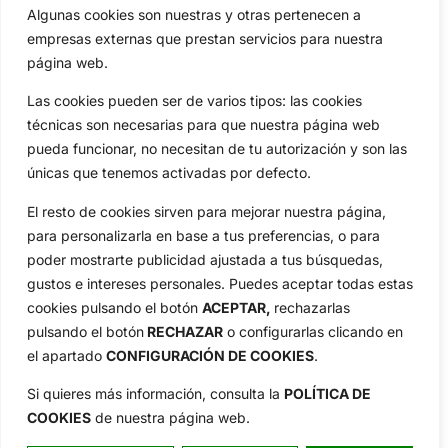
Algunas cookies son nuestras y otras pertenecen a
Compañía
empresas externas que prestan servicios para nuestra
Aviso Legal
página web.
Política de Privacidad
Política de Cookies
Las cookies pueden ser de varios tipos: las cookies
técnicas son necesarias para que nuestra página web
Publicidad
pueda funcionar, no necesitan de tu autorización y son las
Newsletters
únicas que tenemos activadas por defecto.
El resto de cookies sirven para mejorar nuestra página,
Copyright © 2025 OpenGolf | Diseño por
TecnoQuatre
para personalizarla en base a tus preferencias, o para
poder mostrarte publicidad ajustada a tus búsquedas,
gustos e intereses personales. Puedes aceptar todas estas
cookies pulsando el botón
ACEPTAR,
rechazarlas
pulsando el botón
RECHAZAR
o configurarlas clicando en
el apartado
CONFIGURACIÓN DE COOKIES
.
Si quieres más información, consulta la
POLÍTICA DE
COOKIES
de nuestra página web.