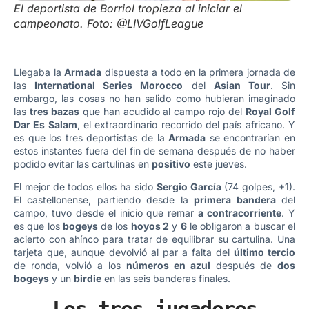
El deportista de Borriol tropieza al iniciar el
campeonato. Foto: @LIVGolfLeague
Llegaba la
Armada
dispuesta a todo en la primera jornada de
las
International Series Morocco
del
Asian Tour
. Sin
embargo, las cosas no han salido como hubieran imaginado
las
tres bazas
que han acudido al campo rojo del
Royal Golf
Dar Es Salam
, el extraordinario recorrido del país africano. Y
es que los tres deportistas de la
Armada
se encontrarían en
estos instantes fuera del fin de semana después de no haber
podido evitar las cartulinas en
positivo
este jueves.
El mejor de todos ellos ha sido
Sergio García
(74 golpes, +1).
El castellonense, partiendo desde la
primera bandera
del
campo, tuvo desde el inicio que remar
a contracorriente
. Y
es que los
bogeys
de los
hoyos 2
y
6
le obligaron a buscar el
acierto con ahínco para tratar de equilibrar su cartulina. Una
tarjeta que, aunque devolvió al par a falta del
último tercio
de ronda, volvió a los
números en azul
después de
dos
bogeys
y un
birdie
en las seis banderas finales.
Los tres jugadores