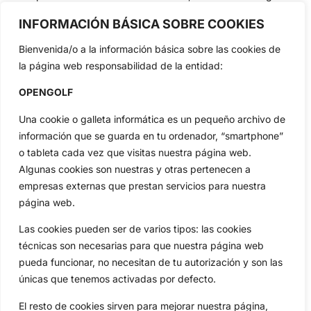
profesional y amateur, resultados en directo, vídeos, noticias,
Jon Rahm, LIV Golf, PGA Tour, Ryder Cup, DP World Tour, LPGA
INFORMACIÓN BÁSICA SOBRE COOKIES
Tour...
Bienvenida/o a la información básica sobre las cookies de
Categorias
la página web responsabilidad de la entidad:
Inicio
Jon Rahm
OPENGOLF
Actualidad
Ryder Cup
Amateurs
Reglas
Una cookie o galleta informática es un pequeño archivo de
Circuitos
Vídeos
información que se guarda en tu ordenador, “smartphone”
Especiales
De Interés
o tableta cada vez que visitas nuestra página web.
Algunas cookies son nuestras y otras pertenecen a
Compañía
empresas externas que prestan servicios para nuestra
Aviso Legal
página web.
Política de Privacidad
Las cookies pueden ser de varios tipos: las cookies
Política de Cookies
técnicas son necesarias para que nuestra página web
Publicidad
pueda funcionar, no necesitan de tu autorización y son las
Newsletters
únicas que tenemos activadas por defecto.
El resto de cookies sirven para mejorar nuestra página,