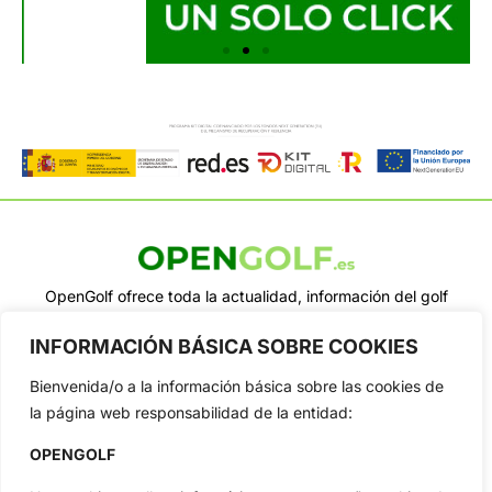
OpenGolf ofrece toda la actualidad, información del golf
profesional y amateur, resultados en directo, vídeos, noticias,
Jon Rahm, LIV Golf, PGA Tour, Ryder Cup, DP World Tour, LPGA
INFORMACIÓN BÁSICA SOBRE COOKIES
Tour...
Bienvenida/o a la información básica sobre las cookies de
Categorias
la página web responsabilidad de la entidad:
Inicio
Jon Rahm
Actualidad
Ryder Cup
OPENGOLF
Amateurs
Reglas