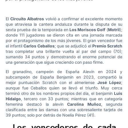
El
Circuito Albatros
volvió a confirmar el excelente momento
que atraviesa la cantera andaluza durante la disputa de su
sexta prueba de la temporada en
Los Moriscos Golf
(
Motril
);
donde 111 jugadores se dieron cita en una jornada marcada
por el protagonismo de los más jóvenes. El gran vencedor fue
el infantil
Carlos Ceballos
; que se adjudicó el
Premio Scratch
tras completar una brillante vuelta al par del campo (70);
sumando 34 puntos y demostrando el enorme potencial de
una generación que sigue creciendo con paso firme.
El granadino, campeón de España Alevín en 2024 y
subcampeón de España Benjamín en 2023, compartió la
mejor puntuación Scratch con el almeriense
José López
;
aunque fue Ceballos quien se llevó el triunfo. Muy cerca
terminó otro de los nombres propios del día, el benjamín
Luis
Hidalgo
, tercero con 33 puntos; mientras que en categoría
femenina destacó la alevín
Carolina Muñoz
, segunda
clasificada entre las damas con una sobresaliente tarjeta de
39 puntos; solo por detrás de Noelia Pérez (41).
Los vencedores de cada