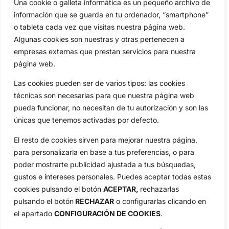
Una cookie o galleta informática es un pequeño archivo de
Circuitos
Vídeos
información que se guarda en tu ordenador, “smartphone”
Especiales
De Interés
o tableta cada vez que visitas nuestra página web.
Algunas cookies son nuestras y otras pertenecen a
Compañía
empresas externas que prestan servicios para nuestra
Aviso Legal
página web.
Política de Privacidad
Política de Cookies
Las cookies pueden ser de varios tipos: las cookies
técnicas son necesarias para que nuestra página web
Publicidad
pueda funcionar, no necesitan de tu autorización y son las
Newsletters
únicas que tenemos activadas por defecto.
El resto de cookies sirven para mejorar nuestra página,
Copyright © 2025 OpenGolf | Diseño por
TecnoQuatre
para personalizarla en base a tus preferencias, o para
poder mostrarte publicidad ajustada a tus búsquedas,
gustos e intereses personales. Puedes aceptar todas estas
cookies pulsando el botón
ACEPTAR,
rechazarlas
pulsando el botón
RECHAZAR
o configurarlas clicando en
el apartado
CONFIGURACIÓN DE COOKIES
.