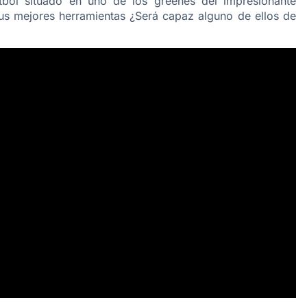
útbol situado en uno de los greenes del impresionante
 mejores herramientas ¿Será capaz alguno de ellos de