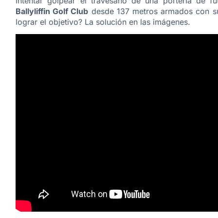
intentar golpear el travesaño de una portería de f
Ballyliffin Golf Club
desde 137 metros armados con sus
lograr el objetivo? La solución en las imágenes.