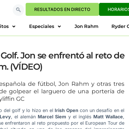
RESULTADOS EN DIRECTO
HORARIOS
itos
Especiales
Jon Rahm
Ryder 
 Golf. Jon se enfrentó al reto de
7m. (VÍDEO)
 española de fútbol, Jon Rahm y otras tres
o de golpear el larguero de una portería de
liffin GC
o del golf y lo hizo en el
Irish Open
con un desafío en el
 Levy
, el alemán
Marcel Siem
y el inglés
Matt Wallace
,
 se enfrentaron al reto propuesto por el European Tour de