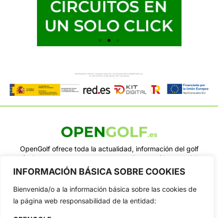
OpenGolf ofrece toda la actualidad, información del golf
profesional y amateur, resultados en directo, vídeos, noticias,
Jon Rahm, LIV Golf, PGA Tour, Ryder Cup, DP World Tour, LPGA
INFORMACIÓN BÁSICA SOBRE COOKIES
Tour...
Bienvenida/o a la información básica sobre las cookies de
Categorias
la página web responsabilidad de la entidad:
Inicio
Jon Rahm
Actualidad
Ryder Cup