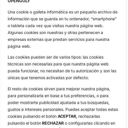
OPENGOLF
Amateurs
Reglas
Una cookie o galleta informática es un pequeño archivo de
Circuitos
Vídeos
información que se guarda en tu ordenador, “smartphone”
Especiales
De Interés
o tableta cada vez que visitas nuestra página web.
Algunas cookies son nuestras y otras pertenecen a
Compañía
empresas externas que prestan servicios para nuestra
Aviso Legal
página web.
Política de Privacidad
Política de Cookies
Las cookies pueden ser de varios tipos: las cookies
técnicas son necesarias para que nuestra página web
Publicidad
pueda funcionar, no necesitan de tu autorización y son las
Newsletters
únicas que tenemos activadas por defecto.
El resto de cookies sirven para mejorar nuestra página,
Copyright © 2025 OpenGolf | Diseño por
TecnoQuatre
para personalizarla en base a tus preferencias, o para
poder mostrarte publicidad ajustada a tus búsquedas,
gustos e intereses personales. Puedes aceptar todas estas
cookies pulsando el botón
ACEPTAR,
rechazarlas
pulsando el botón
RECHAZAR
o configurarlas clicando en