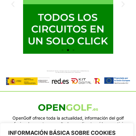
OpenGolf ofrece toda la actualidad, información del golf
profesional y amateur, resultados en directo, vídeos, noticias,
Jon Rahm, LIV Golf, PGA Tour, Ryder Cup, DP World Tour, LPGA
INFORMACIÓN BÁSICA SOBRE COOKIES
Tour...