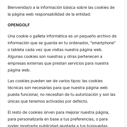
Bienvenida/o a la información básica sobre las cookies de
Categorias
la página web responsabilidad de la entidad:
Inicio
Jon Rahm
Actualidad
Ryder Cup
OPENGOLF
Amateurs
Reglas
Una cookie o galleta informática es un pequeño archivo de
Circuitos
Vídeos
información que se guarda en tu ordenador, “smartphone”
Especiales
De Interés
o tableta cada vez que visitas nuestra página web.
Algunas cookies son nuestras y otras pertenecen a
Compañía
empresas externas que prestan servicios para nuestra
Aviso Legal
página web.
Política de Privacidad
Política de Cookies
Las cookies pueden ser de varios tipos: las cookies
Publicidad
técnicas son necesarias para que nuestra página web
pueda funcionar, no necesitan de tu autorización y son las
Newsletters
únicas que tenemos activadas por defecto.
El resto de cookies sirven para mejorar nuestra página,
Copyright © 2025 OpenGolf | Diseño por
TecnoQuatre
para personalizarla en base a tus preferencias, o para
poder mostrarte publicidad ajustada a tus búsquedas,