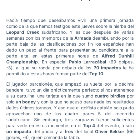
Hacía tiempo que deseábamos vivir una primera jornada
como de la que hemos testigos este jueves sobre la hierba del
Leopard Creek
sudafricano. Y es que después de varias
semanas con los miembros de la
Armada
deambulando por la
parte baja de las clasificaciones por fin los españoles han
dado un paso al frente para presentar su candidatura a la
parte alta en estas primeras horas de
Alfred Dunhill
Championship
. En especial
Pablo Larrazábal
(69 golpes,
-3), al que su ronda por debajo de los
70 impactos
le ha
permitido a estas horas formar parte del
Top 10
.
El jugador barcelonés, que empezó su vuelta por la décima
bandera, tuvo un día prácticamente perfecto si nos atenemos
a su cartulina, una tarjeta en la que sumó
cuatro birdies
por
solo
un bogey
y con la que no acusó para nada los resultados
de los últimos torneos. Y eso que el golfista catalán solo pudo
aprovechar uno de los cuatro pares 5 del recorrido
sudafricano. Sin embargo, tres zarpazos fueron suficientes
para verle en estos momentos en el
Top 4
del evento, a solo
un impacto
del podio y a
tres
del local
Oliver Bekker
(66
golpes, -6), quien comanda la tabla.