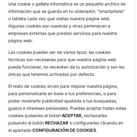
Amateurs
Reglas
Una cookie o galleta informática es un pequeño archivo de
Circuitos
Vídeos
información que se guarda en tu ordenador, “smartphone”
o tableta cada vez que visitas nuestra página web.
Especiales
De Interés
Algunas cookies son nuestras y otras pertenecen a
Compañía
empresas externas que prestan servicios para nuestra
Aviso Legal
página web.
Política de Privacidad
Las cookies pueden ser de varios tipos: las cookies
Política de Cookies
técnicas son necesarias para que nuestra página web
Publicidad
pueda funcionar, no necesitan de tu autorización y son las
Newsletters
únicas que tenemos activadas por defecto.
El resto de cookies sirven para mejorar nuestra página,
Copyright © 2025 OpenGolf | Diseño por
TecnoQuatre
para personalizarla en base a tus preferencias, o para
poder mostrarte publicidad ajustada a tus búsquedas,
gustos e intereses personales. Puedes aceptar todas estas
cookies pulsando el botón
ACEPTAR,
rechazarlas
pulsando el botón
RECHAZAR
o configurarlas clicando en
el apartado
CONFIGURACIÓN DE COOKIES
.