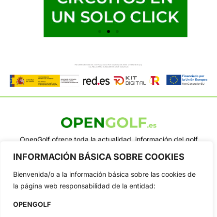
OpenGolf ofrece toda la actualidad, información del golf
profesional y amateur, resultados en directo, vídeos, noticias,
INFORMACIÓN BÁSICA SOBRE COOKIES
Jon Rahm, LIV Golf, PGA Tour, Ryder Cup, DP World Tour, LPGA
Tour...
Bienvenida/o a la información básica sobre las cookies de
Categorias
la página web responsabilidad de la entidad:
Inicio
Jon Rahm
OPENGOLF
Actualidad
Ryder Cup