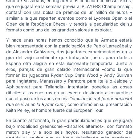
Club de St. Albans, en Inglaterra. El conocido como GolfSixes,
que se jugará en la semana previa al PLAYERS Championship,
contará con una bolsa de premios de un millón de euros –
similar a la que reparten eventos como el Lyoness Open o el
Open de la República Checa- y tendrá la peculiaridad de su
formato como uno de los grandes valores a explotar.
Y hace unas horas hemos conocido que la Armada estará
bien representada con la participación de Pablo Larrazábal y
de Alejandro Cañizares, dos jugadores experimentados en la
gira del viejo continente que trabajarán juntos para darle a
España otra alegría en esta ilusionante temporada. Junto a
ellos, parejas de gran calado internacional –como la que
forman los jugadores Ryder Cup Chris Wood y Andy Sullivan
para Inglaterra, Manassero y Paratore para Italia o Jaidee y
Aphibarnrat para Tailandia- intentarán ponerles las cosas
difíciles a los nuestros en un evento destinado a convertirse
con el paso de los años en una “
emulación del fervor nacional
que se vive en la Ryder Cup
”, como afirmó en su presentación
Keith Pelley, el hombre fuerte del European Tour.
En cuanto al formato, la gran particularidad es que se jugará
bajo modalidad greensome –disparos alternos-, con formato
match play y a solo seis hoyos, resultando ganador del
partido el equipo que se haya adjudicado más banderas.