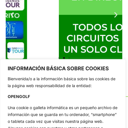
INFORMACIÓN BÁSICA SOBRE COOKIES
Bienvenida/o a la información básica sobre las cookies de
la página web responsabilidad de la entidad:
OPENGOLF
Una cookie o galleta informática es un pequeño archivo de
información que se guarda en tu ordenador, “smartphone”
o tableta cada vez que visitas nuestra página web.
OpenGolf ofrece toda la actualidad, información del golf
profesional y amateur, resultados en directo, vídeos, noticias,