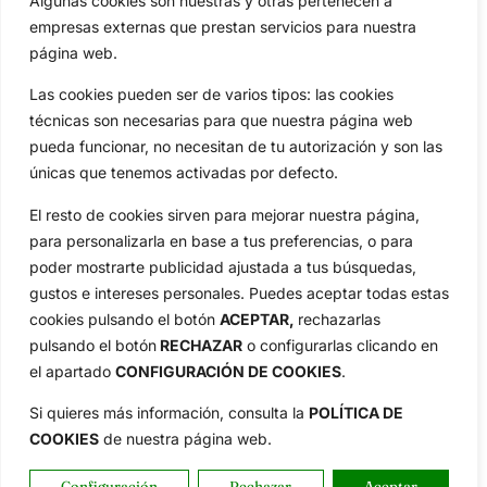
Algunas cookies son nuestras y otras pertenecen a
Jon Rahm, LIV Golf, PGA Tour, Ryder Cup, DP World Tour, LPGA
empresas externas que prestan servicios para nuestra
Tour...
página web.
Categorias
Las cookies pueden ser de varios tipos: las cookies
Inicio
Jon Rahm
técnicas son necesarias para que nuestra página web
Actualidad
Ryder Cup
pueda funcionar, no necesitan de tu autorización y son las
Amateurs
Reglas
únicas que tenemos activadas por defecto.
Circuitos
Vídeos
El resto de cookies sirven para mejorar nuestra página,
Especiales
De Interés
para personalizarla en base a tus preferencias, o para
Compañía
poder mostrarte publicidad ajustada a tus búsquedas,
Aviso Legal
gustos e intereses personales. Puedes aceptar todas estas
Política de Privacidad
cookies pulsando el botón
ACEPTAR,
rechazarlas
Política de Cookies
pulsando el botón
RECHAZAR
o configurarlas clicando en
el apartado
CONFIGURACIÓN DE COOKIES
.
Publicidad
Newsletters
Si quieres más información, consulta la
POLÍTICA DE
COOKIES
de nuestra página web.
Copyright © 2025 OpenGolf | Diseño por
TecnoQuatre
Configuración
Rechazar
Aceptar