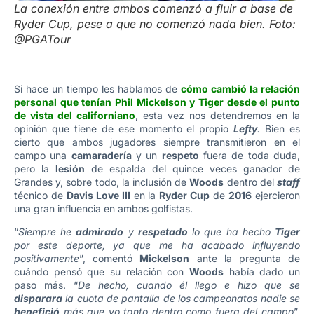
La conexión entre ambos comenzó a fluir a base de
Ryder Cup, pese a que no comenzó nada bien. Foto:
@PGATour
Si hace un tiempo les hablamos de
cómo cambió la relación
personal que tenían Phil Mickelson y Tiger desde el punto
de vista del californiano
, esta vez nos detendremos en la
opinión que tiene de ese momento el propio
Lefty
.
Bien es
cierto que ambos jugadores siempre transmitieron en el
campo una
camaradería
y un
respeto
fuera de toda duda,
pero la
lesión
de espalda del quince veces ganador de
Grandes y, sobre todo, la inclusión de
Woods
dentro del
staff
técnico de
Davis Love III
en la
Ryder Cup
de
2016
ejercieron
una gran influencia en ambos golfistas.
“
Siempre he
admirado
y
respetado
lo que ha hecho
Tiger
por este deporte, ya que me ha acabado influyendo
positivamente
”, comentó
Mickelson
ante la pregunta de
cuándo pensó que su relación con
Woods
había dado un
paso más. “
De hecho, cuando él llego e hizo que se
disparara
la cuota de pantalla de los campeonatos nadie se
benefició
más que yo tanto dentro como fuera del campo
”,