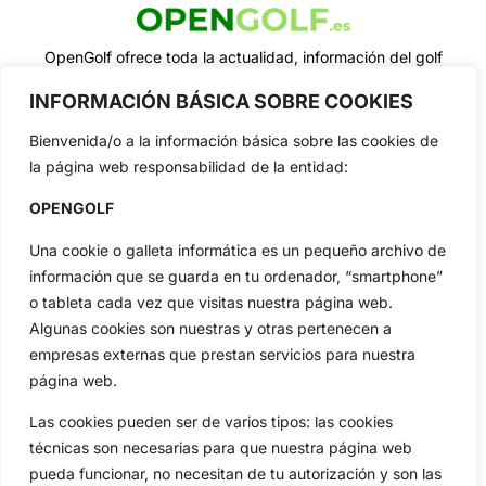
OpenGolf ofrece toda la actualidad, información del golf
profesional y amateur, resultados en directo, vídeos, noticias,
Jon Rahm, LIV Golf, PGA Tour, Ryder Cup, DP World Tour, LPGA
INFORMACIÓN BÁSICA SOBRE COOKIES
Tour...
Bienvenida/o a la información básica sobre las cookies de
Categorias
la página web responsabilidad de la entidad:
Inicio
Jon Rahm
OPENGOLF
Actualidad
Ryder Cup
Amateurs
Reglas
Una cookie o galleta informática es un pequeño archivo de
Circuitos
Vídeos
información que se guarda en tu ordenador, “smartphone”
Especiales
De Interés
o tableta cada vez que visitas nuestra página web.
Algunas cookies son nuestras y otras pertenecen a
Compañía
empresas externas que prestan servicios para nuestra
Aviso Legal
página web.
Política de Privacidad
Las cookies pueden ser de varios tipos: las cookies
Política de Cookies
técnicas son necesarias para que nuestra página web
Publicidad
pueda funcionar, no necesitan de tu autorización y son las
Newsletters