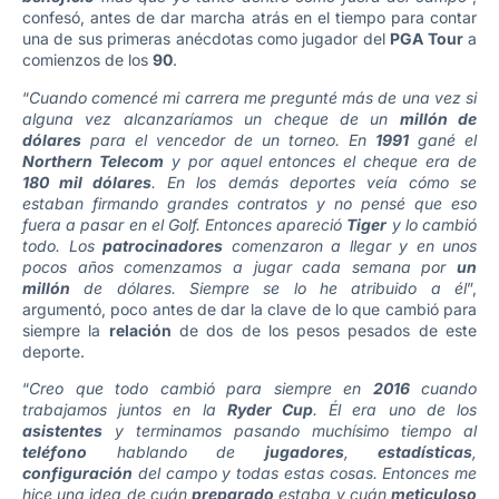
confesó, antes de dar marcha atrás en el tiempo para contar
una de sus primeras anécdotas como jugador del
PGA Tour
a
comienzos de los
90
.
“
Cuando comencé mi carrera me pregunté más de una vez si
alguna vez alcanzaríamos un cheque de un
millón de
dólares
para el vencedor de un torneo. En
1991
gané el
Northern Telecom
y por aquel entonces el cheque era de
180 mil dólares
. En los demás deportes veía cómo se
estaban firmando grandes contratos y no pensé que eso
fuera a pasar en el Golf. Entonces apareció
Tiger
y lo cambió
todo. Los
patrocinadores
comenzaron a llegar y en unos
pocos años comenzamos a jugar cada semana por
un
millón
de dólares. Siempre se lo he atribuido a él
”,
argumentó, poco antes de dar la clave de lo que cambió para
siempre la
relación
de dos de los pesos pesados de este
deporte.
“
Creo que todo cambió para siempre en
2016
cuando
trabajamos juntos en la
Ryder Cup
. Él era uno de los
asistentes
y terminamos pasando muchísimo tiempo al
teléfono
hablando de
jugadores
,
estadísticas
,
configuración
del campo y todas estas cosas. Entonces me
hice una idea de cuán
preparado
estaba y cuán
meticuloso