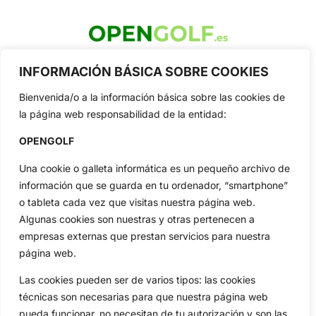
OpenGolf ofrece toda la actualidad, información del golf
INFORMACIÓN BÁSICA SOBRE COOKIES
profesional y amateur, resultados en directo, vídeos, noticias,
Jon Rahm, LIV Golf, PGA Tour, Ryder Cup, DP World Tour, LPGA
Bienvenida/o a la información básica sobre las cookies de
Tour...
la página web responsabilidad de la entidad:
Categorias
Inicio
Jon Rahm
OPENGOLF
Actualidad
Ryder Cup
Una cookie o galleta informática es un pequeño archivo de
Amateurs
Reglas
información que se guarda en tu ordenador, “smartphone”
Circuitos
Vídeos
o tableta cada vez que visitas nuestra página web.
Especiales
De Interés
Algunas cookies son nuestras y otras pertenecen a
empresas externas que prestan servicios para nuestra
Compañía
página web.
Aviso Legal
Política de Privacidad
Las cookies pueden ser de varios tipos: las cookies
Política de Cookies
técnicas son necesarias para que nuestra página web
pueda funcionar, no necesitan de tu autorización y son las