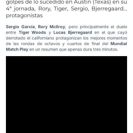
golpes de lo sucedido en Austin (Texas) en su
4ª jornada, Rory, Tiger, Sergio, Bjerregaard…
protagonistas
Sergio García
,
Rory McIlroy
, pero principalmente el duelo
entre
Tiger Woods
y
Lucas Bjerregaard
en el que cayó
derrotado el californiano protagonizan los mejores momentos
de las rondas de octavos y cuartos de final del
Mundial
Match Play
en un resumen que apenas dura tres minutos.