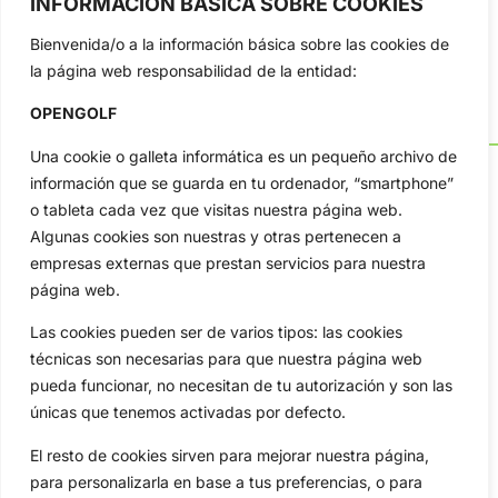
INFORMACIÓN BÁSICA SOBRE COOKIES
Bienvenida/o a la información básica sobre las cookies de
la página web responsabilidad de la entidad:
OPENGOLF
Una cookie o galleta informática es un pequeño archivo de
información que se guarda en tu ordenador, “smartphone”
o tableta cada vez que visitas nuestra página web.
Algunas cookies son nuestras y otras pertenecen a
OpenGolf ofrece toda la actualidad, información del golf
profesional y amateur, resultados en directo, vídeos, noticias,
empresas externas que prestan servicios para nuestra
Jon Rahm, LIV Golf, PGA Tour, Ryder Cup, DP World Tour, LPGA
página web.
Tour...
Las cookies pueden ser de varios tipos: las cookies
Categorias
técnicas son necesarias para que nuestra página web
Inicio
Jon Rahm
pueda funcionar, no necesitan de tu autorización y son las
Actualidad
Ryder Cup
únicas que tenemos activadas por defecto.
Amateurs
Reglas
El resto de cookies sirven para mejorar nuestra página,
Circuitos
Vídeos
para personalizarla en base a tus preferencias, o para
Especiales
De Interés