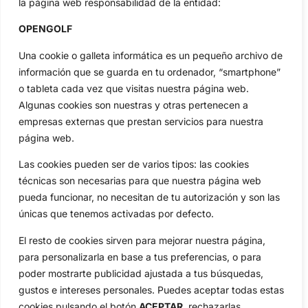
la página web responsabilidad de la entidad:
Categorias
Inicio
Jon Rahm
OPENGOLF
Actualidad
Ryder Cup
Una cookie o galleta informática es un pequeño archivo de
Amateurs
Reglas
información que se guarda en tu ordenador, “smartphone”
Circuitos
Vídeos
o tableta cada vez que visitas nuestra página web.
Algunas cookies son nuestras y otras pertenecen a
Especiales
De Interés
empresas externas que prestan servicios para nuestra
Compañía
página web.
Aviso Legal
Política de Privacidad
Las cookies pueden ser de varios tipos: las cookies
técnicas son necesarias para que nuestra página web
Política de Cookies
pueda funcionar, no necesitan de tu autorización y son las
Publicidad
únicas que tenemos activadas por defecto.
Newsletters
El resto de cookies sirven para mejorar nuestra página,
para personalizarla en base a tus preferencias, o para
Copyright © 2025 OpenGolf | Diseño por
TecnoQuatre
poder mostrarte publicidad ajustada a tus búsquedas,
gustos e intereses personales. Puedes aceptar todas estas
cookies pulsando el botón
ACEPTAR,
rechazarlas