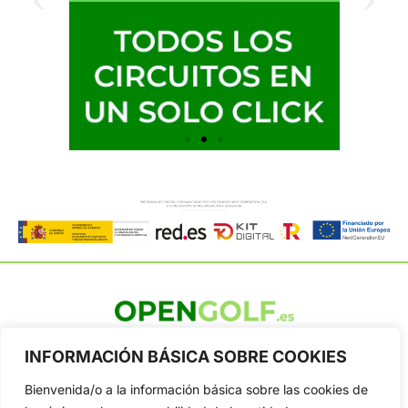
OpenGolf ofrece toda la actualidad, información del golf
INFORMACIÓN BÁSICA SOBRE COOKIES
profesional y amateur, resultados en directo, vídeos, noticias,
Jon Rahm, LIV Golf, PGA Tour, Ryder Cup, DP World Tour, LPGA
Bienvenida/o a la información básica sobre las cookies de
Tour...