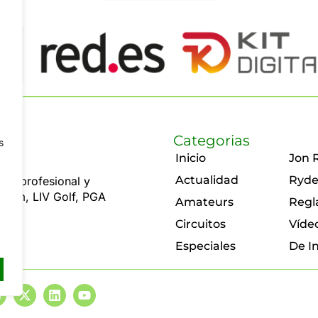
Categorias
s
Inicio
Jon 
Actualidad
Ryde
olf profesional y
 Rahm, LIV Golf, PGA
Amateurs
Regl
Circuitos
Víde
Especiales
De I