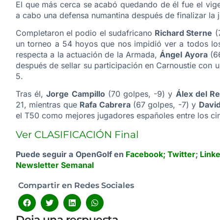
El que más cerca se acabó quedando de él fue el vi
a cabo una defensa numantina después de finalizar la jo
Completaron el podio el sudafricano
Richard Sterne
(7
un torneo a 54 hoyos que nos impidió ver a todos los
respecta a la actuación de la Armada,
Ángel Ayora
(66
después de sellar su participación en Carnoustie con u
5.
Tras él,
Jorge Campillo
(70 golpes, -9) y
Álex del R
21, mientras que
Rafa Cabrera
(67 golpes, -7) y
David
el T50 como mejores jugadores españoles entre los ci
Ver CLASIFICACIÓN Final
Puede seguir a OpenGolf en
Facebook
;
Twitter
;
Link
Newsletter Semanal
Compartir en Redes Sociales
Deja una respuesta