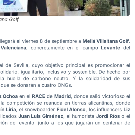
ana Golf
llegará el viernes 8 de septiembre a
Meliá Villaitana Golf
.
Valenciana
, concretamente en el campo
Levante
del
nal de Sevilla, cuyo objetivo principal es promocionar el
lidario, igualitario, inclusivo y sostenible. De hecho por
a huella de carbono neutro. Y la solidaridad de sus
s que se donarán a cuatro ONGs.
z Ochoa
en el
RACE
de
Madrid
, donde salió victorioso el
 la competición se reanuda en tierras alicantinas, donde
ín Liria
, el snowboarder
Fidel Alonso
, los influencers
Liz
plicados
Juan Luis Giménez
, el humorista
Jordi Ríos
o el
ión del evento, junto a los que jugarán un centenar de