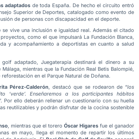
tas adaptados
de toda España. De hecho el circuito entró
onsejo Superior de Deportes, catalogado como evento de
clusión de personas con discapacidad en el deporte.
 se vive una inclusión e igualdad real. Además el citado
os proyectos, como el que impulsará La Fundación Blanca,
uda y acompañamiento a deportistas en cuanto a salud
olf adaptado, Juegaterapia destinará el dinero a su
de Málaga, mientras que la Fundación Real Betis Balompié,
e reforestación en el Parque Natural de Doñana.
rita Pérez-Calderón
, destacó que se rodearon de “
los
o ‘verde’. Enseñaremos a los participantes hábitos
”. Por ello deberán rellenar un cuestionario con su huella
s reutilizables y podrán disfrutar de la cocina sostenible
onso
, mientras que el torero
Óscar Higares
fue el ganador
anas en mayo, llega el momento de repartir los últimos