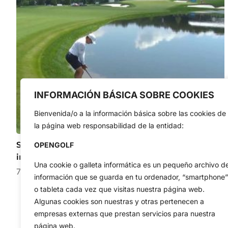
INFORMACIÓN BÁSICA SOBRE COOKIES
Bienvenida/o a la información básica sobre las cookies de
la página web responsabilidad de la entidad:
Sergio García firmó el par sin pisar la calle tras una
OPENGOLF
increíble aventura en el hoyo 17
Una cookie o galleta informática es un pequeño archivo d
7 de agosto de 2026
información que se guarda en tu ordenador, “smartphone”
o tableta cada vez que visitas nuestra página web.
Algunas cookies son nuestras y otras pertenecen a
empresas externas que prestan servicios para nuestra
página web.