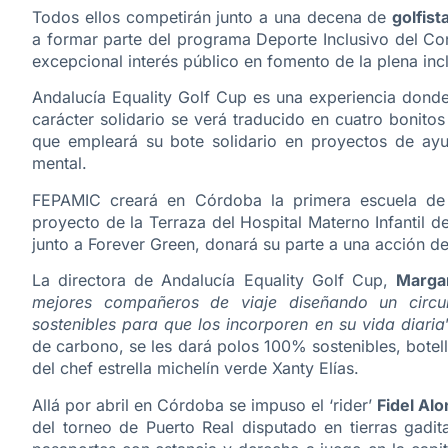
Todos ellos competirán junto a una decena de
golfis
a formar parte del programa Deporte Inclusivo del C
excepcional interés público en fomento de la plena in
Andalucía Equality Golf Cup es una experiencia donde
carácter solidario se verá traducido en cuatro bonit
que empleará su bote solidario en proyectos de ay
mental.
FEPAMIC creará en Córdoba la primera escuela de g
proyecto de la Terraza del Hospital Materno Infantil 
junto a Forever Green, donará su parte a una acción d
La directora de Andalucía Equality Golf Cup,
Marga
mejores compañeros de viaje diseñando un circuit
sostenibles para que los incorporen en su vida diaria
de carbono, se les dará polos 100% sostenibles, botella
del chef estrella michelín verde Xanty Elías.
Allá por abril en Córdoba se impuso el ‘rider’
Fidel Al
del torneo de Puerto Real disputado en tierras gadit