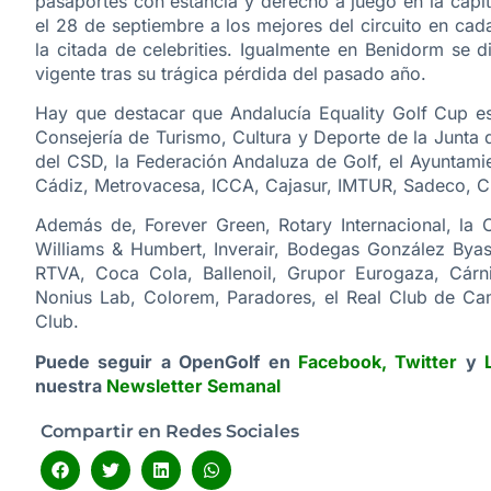
pasaportes con estancia y derecho a juego en la capit
el 28 de septiembre a los mejores del circuito en ca
la citada de celebrities. Igualmente en Benidorm se di
vigente tras su trágica pérdida del pasado año.
Hay que destacar que Andalucía Equality Golf Cup es 
Consejería de Turismo, Cultura y Deporte de la Junta
del CSD, la Federación Andaluza de Golf, el Ayuntam
Cádiz, Metrovacesa, ICCA, Cajasur, IMTUR, Sadeco, C
Además de, Forever Green, Rotary Internacional, la
Williams & Humbert, Inverair, Bodegas González Byass
RTVA, Coca Cola, Ballenoil, Grupor Eurogaza, Cárn
Nonius Lab, Colorem, Paradores, el Real Club de Cam
Club.
Puede seguir a OpenGolf en
Facebook
,
Twitter
y
nuestra
Newsletter Semanal
Compartir en Redes Sociales