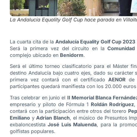
La Andalucía Equality Golf Cup hace parada en Villait
La cuarta cita de la
Andalucía Equality Golf Cup 2023
Será la primera vez del circuito en la
Comunidad 
complejo ubicado en
Benidorm
.
Será el último torneo clasificatorio para el Máster fi
destino Andalucía bajo cuatro ejes, dado su carácter so
primera vez contará con el certificado
AENOR
de l
participantes quedará manifiesta con los 20.000 euro
Tras celebrar en junio el
II Memorial Blanca Fernánde
empresario y piloto de Fórmula 1
Roldán Rodríguez
,
contará con la participación entre otros del torero
Pep
Emiliano
y
Adrian Blanch
, el músico de Presuntos Im
exbaloncestista
José Luis Maluenda
, para la promoc
golfistas populares.