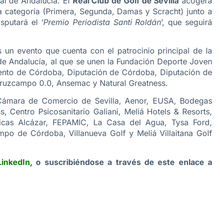
al de Andalucía. El
Real Club de Golf de Sevilla
acogerá
da categoría (Primera, Segunda, Damas y Scracht) junto a
sputará el ‘
Premio Periodista Santi Roldán
’, que seguirá
un evento que cuenta con el patrocinio principal de la
 de Andalucía, al que se unen la Fundación Deporte Joven
iento de Córdoba, Diputación de Córdoba, Diputación de
ruzcampo 0.0, Ansemac y Natural Greatness.
 Cámara de Comercio de Sevilla, Aenor, EUSA, Bodegas
, Centro Psicosanitario Galiani, Meliá Hotels & Resorts,
icas Alcázar, FEPAMIC, La Casa del Agua, Tysa Ford,
po de Córdoba, Villanueva Golf y Meliá Villaitana Golf
LinkedIn
,
o suscribiéndose a través de este enlace a