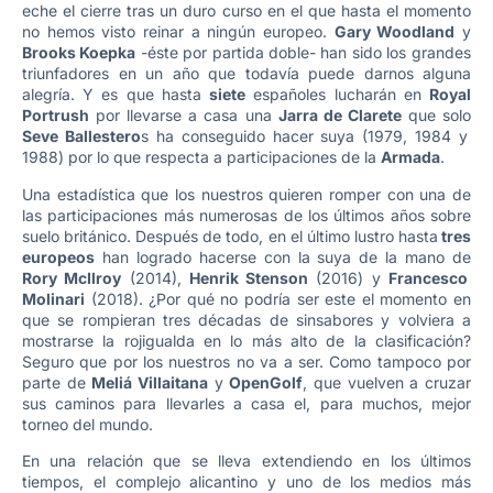
eche el cierre tras un duro curso en el que hasta el momento
no hemos visto reinar a ningún europeo.
Gary Woodland
y
Brooks Koepka
-éste por partida doble- han sido los grandes
triunfadores en un año que todavía puede darnos alguna
alegría. Y es que hasta
siete
españoles lucharán en
Royal
Portrush
por llevarse a casa una
Jarra de Clarete
que solo
Seve Ballestero
s ha conseguido hacer suya (1979, 1984 y
1988) por lo que respecta a participaciones de la
Armada
.
Una estadística que los nuestros quieren romper con una de
las participaciones más numerosas de los últimos años sobre
suelo británico. Después de todo, en el último lustro hasta
tres
europeos
han logrado hacerse con la suya de la mano de
Rory McIlroy
(2014),
Henrik Stenson
(2016) y
Francesco
Molinari
(2018). ¿Por qué no podría ser este el momento en
que se rompieran tres décadas de sinsabores y volviera a
mostrarse la rojigualda en lo más alto de la clasificación?
Seguro que por los nuestros no va a ser. Como tampoco por
parte de
Meliá Villaitana
y
OpenGolf
, que vuelven a cruzar
sus caminos para llevarles a casa el, para muchos, mejor
torneo del mundo.
En una relación que se lleva extendiendo en los últimos
tiempos, el complejo alicantino y uno de los medios más