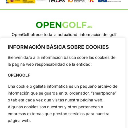
OpenGolf ofrece toda la actualidad, información del golf
profesional y amateur, resultados en directo, vídeos, noticias,
Jon Rahm, LIV Golf, PGA Tour, Ryder Cup, DP World Tour, LPGA
INFORMACIÓN BÁSICA SOBRE COOKIES
Tour...
Bienvenida/o a la información básica sobre las cookies de
Categorias
la página web responsabilidad de la entidad:
Inicio
Jon Rahm
Actualidad
Ryder Cup
OPENGOLF
Amateurs
Reglas
Una cookie o galleta informática es un pequeño archivo de
Circuitos
Vídeos
información que se guarda en tu ordenador, “smartphone”
Especiales
De Interés
o tableta cada vez que visitas nuestra página web.
Algunas cookies son nuestras y otras pertenecen a
Compañía
empresas externas que prestan servicios para nuestra
Aviso Legal
página web.
Política de Privacidad