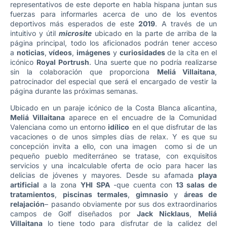
representativos de este deporte en habla hispana juntan sus
fuerzas para informarles acerca de uno de los eventos
deportivos más esperados de este
2019
. A través de un
intuitivo y útil
microsite
ubicado en la parte de arriba de la
página principal, todo los aficionados podrán tener acceso
a
noticias
,
vídeos
,
imágenes
y
curiosidades
de la cita en el
icónico
Royal Portrush
. Una suerte que no podría realizarse
sin la colaboración que proporciona
Meliá Villaitana
,
patrocinador del especial que será el encargado de vestir la
página durante las próximas semanas.
Ubicado en un paraje icónico de la Costa Blanca alicantina,
Meliá Villaitana
aparece en el encuadre de la Comunidad
Valenciana como un entorno
idílico
en el que disfrutar de las
vacaciones o de unos simples días de relax. Y es que su
concepción invita a ello, con una imagen como si de un
pequeño pueblo mediterráneo se tratase, con exquisitos
servicios y una incalculable oferta de ocio para hacer las
delicias de jóvenes y mayores. Desde su afamada
playa
artificial
a la zona
YHI SPA
-que cuenta con
13 salas de
tratamientos
,
piscinas termales
,
gimnasio
y
áreas de
relajación
– pasando obviamente por sus dos extraordinarios
campos de Golf diseñados por
Jack Nicklaus
,
Meliá
Villaitana
lo tiene todo para disfrutar de la calidez del