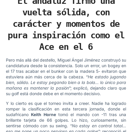
El andaluz firmó una
vuelta sólida, con
carácter y momentos de
pura inspiración como el
Ace en el 6
Pero más allá del destello, Miguel Ángel Jiménez construyó su
candidatura desde la consistencia. Solo un error, un bogey en
el 17 tras acabar en el bunker con la madera 5- evitaron que
estuviera aún más cerca de la cabeza. “
He estado jugando
bien, sólido. Le estoy pegando bien a la bola… lo único para
mañana es mantener la pasión
”; explicó, dejando claro que
su golf está donde debe en el momento decisivo.
Y lo cierto es que el torneo invita a creer. Nadie ha logrado
romper la clasificación en esta tercera jornada, donde el
sudafricano
Keith Horne
tomó el mando con -11 tras una
brillante tarjeta de 66 golpes. Lo hizo, curiosamente, sin
sentirse cómodo con su swing. “
No estoy en control total…
eso me pone un poco nervioso en cada golpe
”; reconoció el