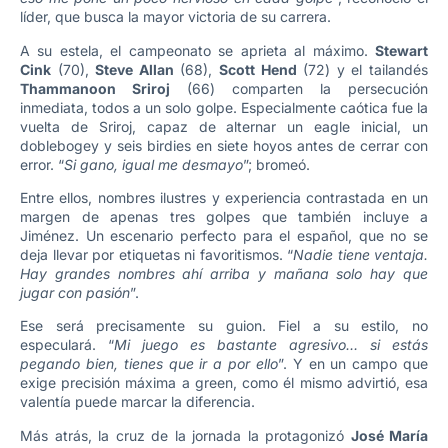
líder, que busca la mayor victoria de su carrera.
A su estela, el campeonato se aprieta al máximo.
Stewart
Cink
(70),
Steve Allan
(68),
Scott Hend
(72) y el tailandés
Thammanoon Sriroj
(66) comparten la persecución
inmediata, todos a un solo golpe. Especialmente caótica fue la
vuelta de Sriroj, capaz de alternar un eagle inicial, un
doblebogey y seis birdies en siete hoyos antes de cerrar con
error. “
Si gano, igual me desmayo
”; bromeó.
Entre ellos, nombres ilustres y experiencia contrastada en un
margen de apenas tres golpes que también incluye a
Jiménez. Un escenario perfecto para el español, que no se
deja llevar por etiquetas ni favoritismos. “
Nadie tiene ventaja.
Hay grandes nombres ahí arriba y mañana solo hay que
jugar con pasión
”.
Ese será precisamente su guion. Fiel a su estilo, no
especulará. “
Mi juego es bastante agresivo… si estás
pegando bien, tienes que ir a por ello
”. Y en un campo que
exige precisión máxima a green, como él mismo advirtió, esa
valentía puede marcar la diferencia.
Más atrás, la cruz de la jornada la protagonizó
José María