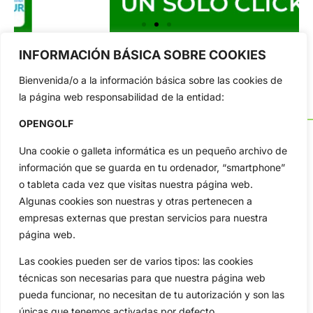
INFORMACIÓN BÁSICA SOBRE COOKIES
Bienvenida/o a la información básica sobre las cookies de
la página web responsabilidad de la entidad:
OPENGOLF
Una cookie o galleta informática es un pequeño archivo de
información que se guarda en tu ordenador, “smartphone”
OpenGolf ofrece toda la actualidad, información del golf
o tableta cada vez que visitas nuestra página web.
profesional y amateur, resultados en directo, vídeos, noticias,
Algunas cookies son nuestras y otras pertenecen a
Jon Rahm, LIV Golf, PGA Tour, Ryder Cup, DP World Tour, LPGA
empresas externas que prestan servicios para nuestra
Tour...
página web.
Categorias
Inicio
Jon Rahm
Las cookies pueden ser de varios tipos: las cookies
técnicas son necesarias para que nuestra página web
Actualidad
Ryder Cup
pueda funcionar, no necesitan de tu autorización y son las
Amateurs
Reglas
únicas que tenemos activadas por defecto.