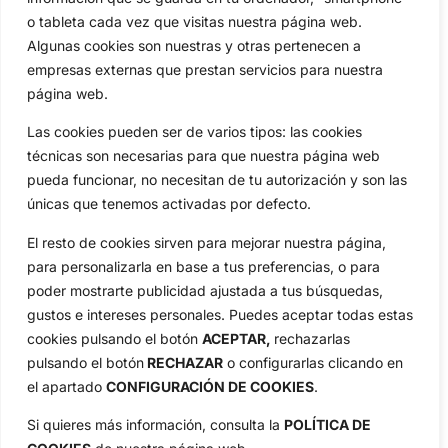
Circuitos
Vídeos
o tableta cada vez que visitas nuestra página web.
Especiales
De Interés
Algunas cookies son nuestras y otras pertenecen a
empresas externas que prestan servicios para nuestra
Compañía
página web.
Aviso Legal
Política de Privacidad
Las cookies pueden ser de varios tipos: las cookies
Política de Cookies
técnicas son necesarias para que nuestra página web
Publicidad
pueda funcionar, no necesitan de tu autorización y son las
únicas que tenemos activadas por defecto.
Newsletters
El resto de cookies sirven para mejorar nuestra página,
para personalizarla en base a tus preferencias, o para
Copyright © 2025 OpenGolf | Diseño por
TecnoQuatre
poder mostrarte publicidad ajustada a tus búsquedas,
gustos e intereses personales. Puedes aceptar todas estas
cookies pulsando el botón
ACEPTAR,
rechazarlas
pulsando el botón
RECHAZAR
o configurarlas clicando en
el apartado
CONFIGURACIÓN DE COOKIES
.
Si quieres más información, consulta la
POLÍTICA DE