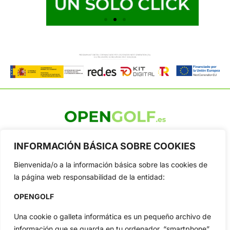
OpenGolf ofrece toda la actualidad, información del golf
profesional y amateur, resultados en directo, vídeos, noticias,
INFORMACIÓN BÁSICA SOBRE COOKIES
Jon Rahm, LIV Golf, PGA Tour, Ryder Cup, DP World Tour, LPGA
Tour...
Bienvenida/o a la información básica sobre las cookies de
la página web responsabilidad de la entidad:
Categorias
Inicio
Jon Rahm
OPENGOLF
Actualidad
Ryder Cup
Una cookie o galleta informática es un pequeño archivo de
Amateurs
Reglas
información que se guarda en tu ordenador, “smartphone”